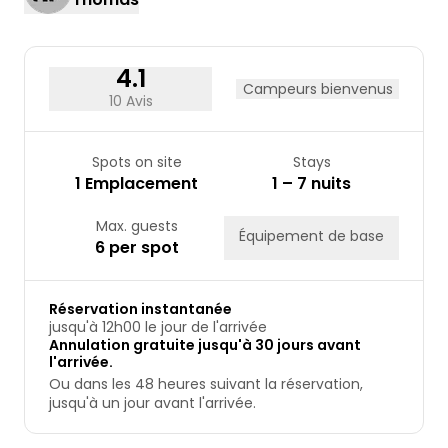
17
18
19
20
21
22
23
24
25
26
27
28
29
30
31
4.1
Campeurs bienvenus
10 Avis
Spots on site
Stays
1 Emplacement
1 – 7 nuits
Max. guests
Équipement de base
6 per spot
Réservation instantanée
jusqu'à 12h00 le jour de l'arrivée
Annulation gratuite jusqu'à 30 jours avant
l'arrivée.
Ou dans les 48 heures suivant la réservation,
jusqu'à un jour avant l'arrivée.