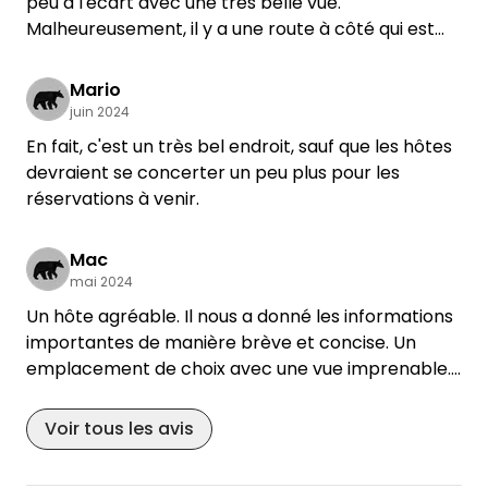
peu à l'écart avec une très belle vue.
Malheureusement, il y a une route à côté qui est
plus fréquentée par à-coups. Lors de notre 2ème
nuit, il était malheureusement très tard, ce qui
Mario
s'est accompagné d'une musique forte à un
juin 2024
barbecue à l'extérieur jusque tard dans la nuit.
En fait, c'est un très bel endroit, sauf que les hôtes
L'hôtesse était très aimable, même si elle n'était
devraient se concerter un peu plus pour les
sur place que le deuxième jour. Les toilettes sont
réservations à venir.
petites et pourraient être un peu mieux
entretenues. Il est bon de savoir qu'il y a 2 prises de
Mac
courant, si on est 3 campeurs ou plus, il faut se
mai 2024
mettre d'accord.
Un hôte agréable. Il nous a donné les informations
importantes de manière brève et concise. Un
emplacement de choix avec une vue imprenable.
Nous reviendrons.
Voir tous les avis