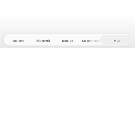
Maison
Découvrir
Routes
Se connecter
Plus
Direction l'arrière-pays, où liberté et aventure
sont chez elles ! Chez nous, vous trouverez plus de
5 000 tentes et emplacements privés dans des
endroits isolés pour votre prochaine aventure en
plein air.
App Store
Google Play Store
Campings et hébergements