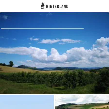
Hinterland
Dos
Se connecter
Créer un compte
Devenir hôte·sse
Emplacements
Hébergements
Routes