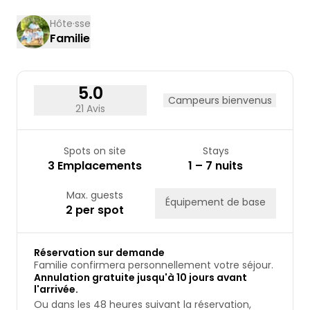
17
18
19
20
21
22
23
Hôte·sse
Familie
24
25
26
27
28
29
30
31
5.0
Campeurs bienvenus
21 Avis
Spots on site
Stays
3 Emplacements
1 – 7 nuits
Max. guests
Équipement de base
2 per spot
Réservation sur demande
Familie confirmera personnellement votre séjour.
Annulation gratuite jusqu'à 10 jours avant
l'arrivée.
Ou dans les 48 heures suivant la réservation,