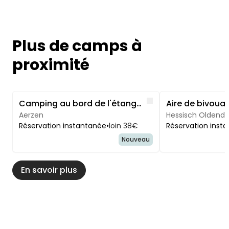
Plus de camps à
proximité
Image 1 of 5
Image 1 of 5
Like
Camping au bord de l'étang, dans la partie occidentale du Weserbergland
Aerzen
Hessisch Oldendo
Réservation instantanée
•
loin 38€
Réservation inst
Nouveau
En savoir plus