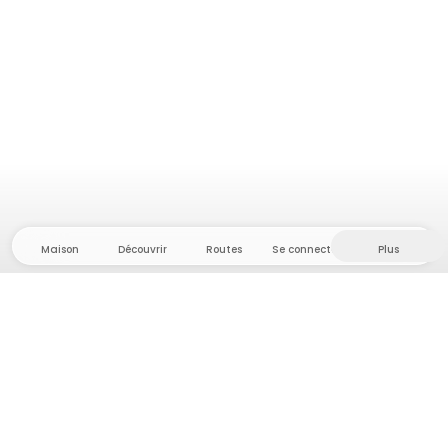
Maison
Découvrir
Routes
Se connecter
Plus
Direction l'arrière-pays, où liberté et aventure
sont chez elles ! Chez nous, vous trouverez plus de
5 000 tentes et emplacements privés dans des