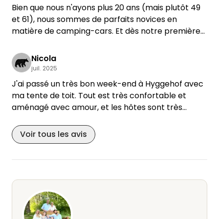
surtout des boissons, mais aussi du fromage, de la
Bien que nous n'ayons plus 20 ans (mais plutôt 49
confiture, du lait, etc., le tout à un prix très
et 61), nous sommes de parfaits novices en
raisonnable. De plus, on nous a plusieurs fois
matière de camping-cars. Et dès notre première
surpris avec des gâteaux frais. Juste à côté, il y a
visite, nous tombons sur un endroit aussi
une belle piscine en plein air. On reviendra sans
charmant. Ici, "hygge" n'est pas qu'un mot, c'est
Nicola
aucun doute !
une réalité. Nous avons été chaleureusement
juil. 2025
accueillis et nous nous sommes sentis en de
J'ai passé un très bon week-end à Hyggehof avec
bonnes mains, car nous avions l'impression que
ma tente de toit. Tout est très confortable et
tout était prévu pour chaque éventualité. De plus,
aménagé avec amour, et les hôtes sont très
j'aime les choses belles et confortables. Et c'est le
attentifs et aimables. Vraiment à recommander.
cas ici chez Jobst et Martina.
Voir tous les avis