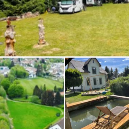
Demande à Howdy
Inspiration photo
Conseils et inspirations
Récits d'aventures
Bons cadeaux
À propos de nous
Shop
Contact
Select language