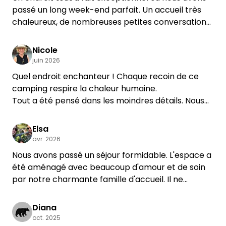
passé un long week-end parfait. Un accueil très
chaleureux, de nombreuses petites conversations
sympathiques et une ambiance formidable dans
ce très beau domaine. Nous reviendrons avec
Nicole
plaisir.
juin 2026
Quel endroit enchanteur ! Chaque recoin de ce
camping respire la chaleur humaine.
Tout a été pensé dans les moindres détails. Nous
nous sommes sentis très bien accueillis et avons
beaucoup apprécié le temps passé avec la famille
Elsa
Meyer.
avr. 2026
Merci 🩷🩷🩷
Nous avons passé un séjour formidable. L'espace a
été aménagé avec beaucoup d'amour et de soin
par notre charmante famille d'accueil. Il ne
manque vraiment de rien. Il y a un réfrigérateur où
l'on peut se procurer sur place les produits
Diana
alimentaires de première nécessité. On y trouve
oct. 2025