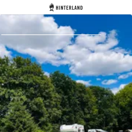
Hinterland
Dos
Se connecter
Créer un compte
Devenir hôte·sse
Emplacements
Hébergements
Routes