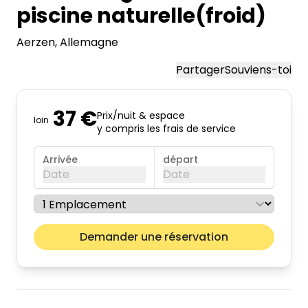
piscine naturelle(froid)
Aerzen
, Allemagne
Partager
Souviens-toi
37 €
Prix/nuit & espace
loin
y compris les frais de service
Arrivée
départ
Date
Date
août 2026
Mois pr
Demander une réservation
lun.
mar.
mer.
jeu.
ven.
sam.
dim.
01
02
03
04
05
06
07
08
09
10
11
12
13
14
15
16