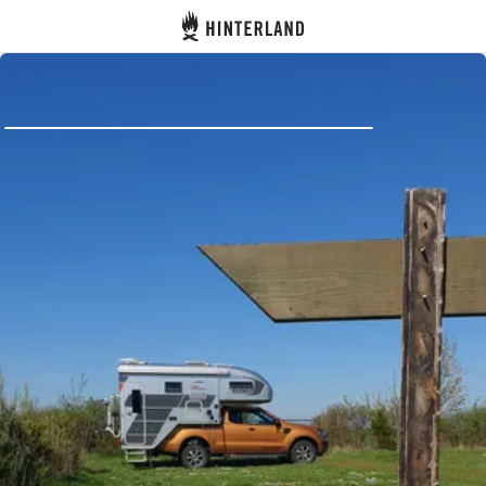
Hinterland
Dos
Se connecter
Créer un compte
Devenir hôte·sse
Emplacements
Hébergements
Routes