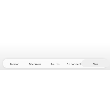
Maison
Découvrir
Routes
Se connecter
Plus
Direction l'arrière-pays, où liberté et aventure
sont chez elles ! Chez nous, vous trouverez plus de