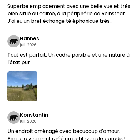
aussi formidables grâce à ton engagement
Superbe emplacement avec une belle vue et très
exceptionnel !
bien situé au calme, à la périphérie de Reinstedt.
J'ai eu un bref échange téléphonique très
sympathique avec Enrico.
À recommander !
Hannes
juil. 2026
Tout est parfait. Un cadre paisible et une nature à
l'état pur
Konstantin
juil. 2026
Un endroit aménagé avec beaucoup d'amour.
Enrico a vraiment créé un petit coin de paradis !