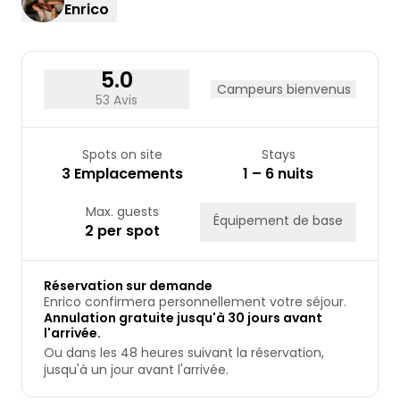
Enrico
24
25
26
27
28
29
30
31
5.0
Campeurs bienvenus
53 Avis
Spots on site
Stays
3 Emplacements
1 – 6 nuits
Max. guests
Équipement de base
2 per spot
Réservation sur demande
Enrico confirmera personnellement votre séjour.
Annulation gratuite jusqu'à 30 jours avant
l'arrivée.
Ou dans les 48 heures suivant la réservation,
jusqu'à un jour avant l'arrivée.