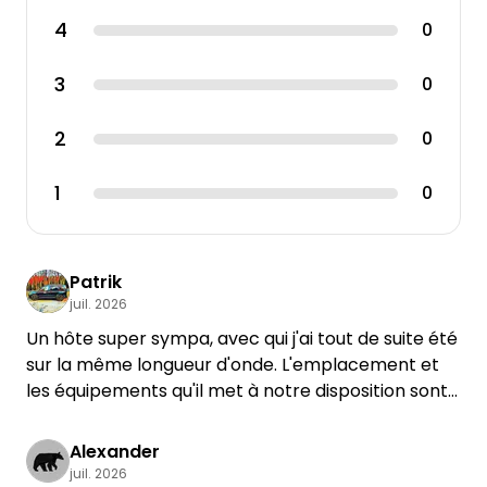
4
0
3
0
2
0
1
0
Patrik
juil. 2026
Un hôte super sympa, avec qui j'ai tout de suite été
sur la même longueur d'onde. L'emplacement et
les équipements qu'il met à notre disposition sont
géniaux ! Je ne m'y attendais vraiment pas !
​Merci beaucoup pour tout – et un immense merci
Alexander
de nous offrir, à nous les campeurs, des possibilités
juil. 2026