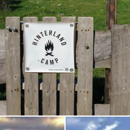
Demande à Howdy
Inspiration photo
Conseils et inspirations
Récits d'aventures
Bons cadeaux
À propos de nous
Shop
Contact
Select language