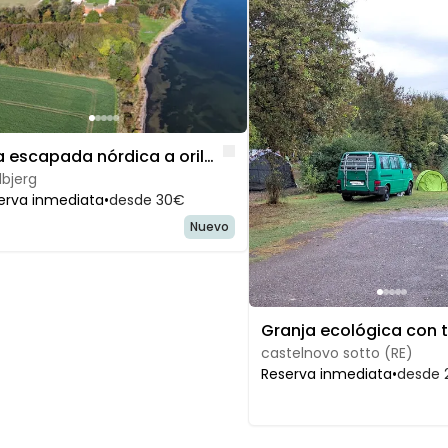
Like
Una escapada nórdica a orillas del Limfjord
dbjerg
erva inmediata
•
desde 30€
Nuevo
castelnovo sotto (RE)
Reserva inmediata
•
desde 