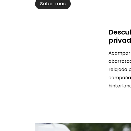
Saber más
Descu
priva
Acampar e
abarrotad
relajada 
campaña.
hinterlan