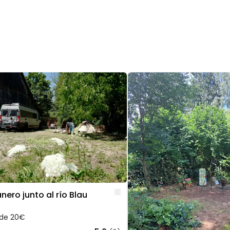
 1 of 5
Image 1 of 5
Like
nero junto al río Blau
de 20€