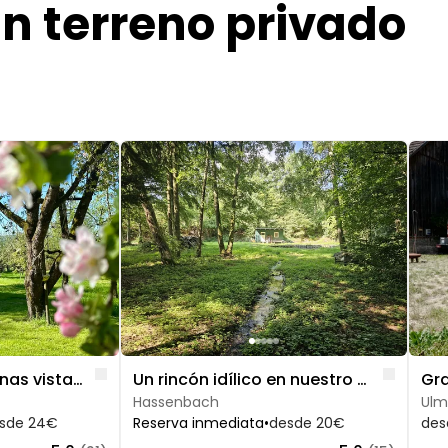
n terreno privado
Image 1 of 5
Image
Like
Like
Traum Gütle, con unas vistas fascinantes del Alb
Un rincón idílico en nuestro prado
Gra
Hassenbach
Ulm
sde 24€
Reserva inmediata
•
desde 20€
des