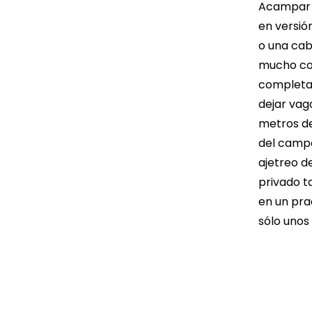
Acampar e
en versió
o una cab
mucho con
completam
dejar vag
metros de
del campo,
ajetreo d
privado t
en un pra
sólo unos