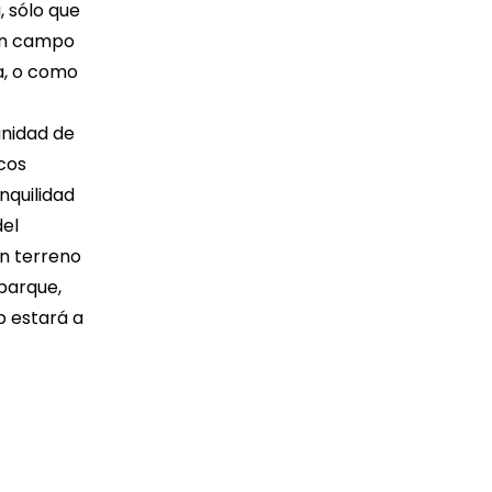
 sólo que
 un campo
a, o como
unidad de
ocos
nquilidad
del
un terreno
 parque,
p estará a