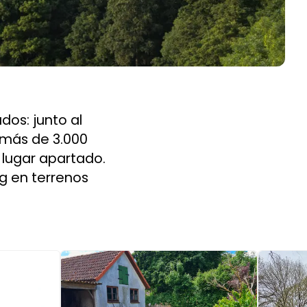
os: junto al
 más de 3.000
 lugar apartado.
g en terrenos
Image 1 of 5
Image 1 o