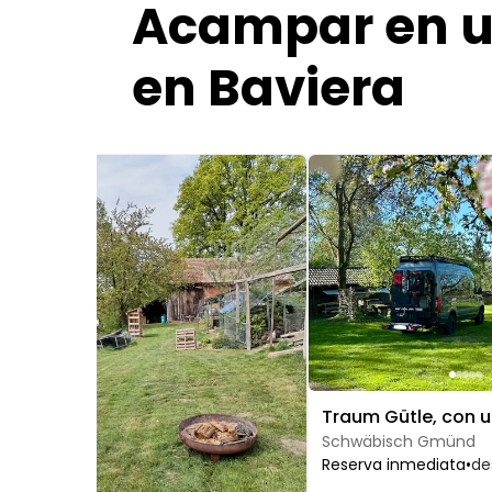
Acampar en u
en Baviera
mage 1 of 5
Image 1 of 5
Schwäbisch Gmünd
Reserva inmediata
•
de