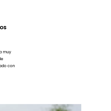
os
va muy
de
ado con