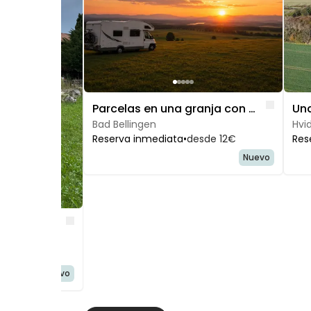
Like
Parcelas en una granja con vistas panorámicas a la naturaleza
Bad Bellingen
Hvi
Reserva inmediata
•
desde 12€
Res
Nuevo
Like
Parcela bajo un manzano en el Allgäu
Nuevo