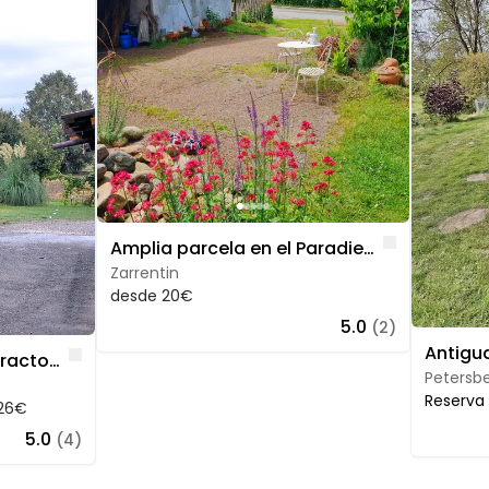
Like
Amplia parcela en el Paradiesgarten, cerca de Zarrentin
Zarrentin
desde 20€
5.0
(2)
Like
Granja ecológica con tractores antiguos
Petersbe
Reserva
26€
5.0
(4)