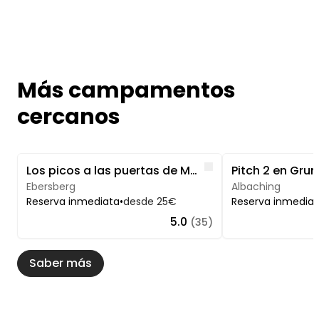
las instalaciones sanitarias es muy importante
para nosotros.
Si se repitieran incidentes de este tipo, dejaríamos
de ofrecer plazas de acampada.
Más campamentos
cercanos
Image 1 of 5
Image 1 of 4
Like
Los picos a las puertas de Múnich
Pitch 2 en Gru
Ebersberg
Albaching
Reserva inmediata
•
desde 25€
Reserva inmedia
5.0
(35)
Saber más