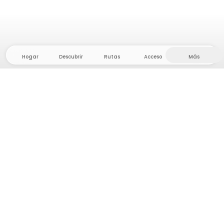
Hogar
Descubrir
Rutas
Acceso
Más
¡Dirígete al interior, donde la libertad y la aventura
están en casa! Con nosotros encontrarás más de
5.000 tiendas y parcelas privadas en un lugar
apartado para tu próxima aventura al aire libre.
App Store
Google Play Store
Campamentos y Cabañas
Rutas
Pregunta Howdy