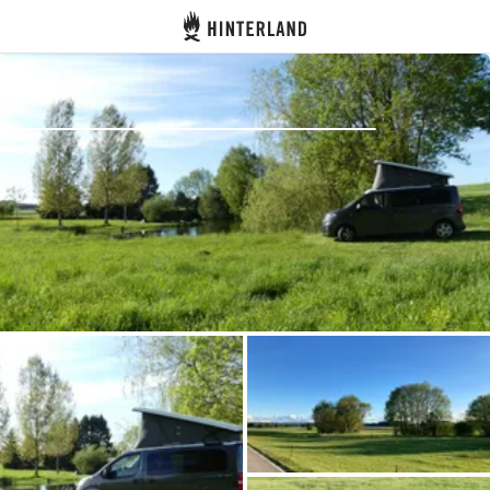
Hinterland
Atrás
Iniciar sesión
Registrarse
Conviértete en anfitrión
Parcelas
Alojamientos
Rutas