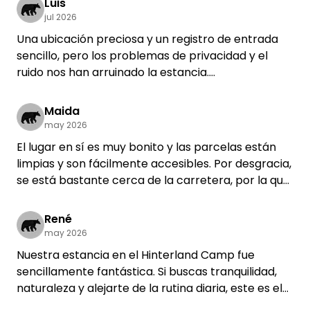
Luis
jul 2026
Una ubicación preciosa y un registro de entrada
sencillo, pero los problemas de privacidad y el
ruido nos han arruinado la estancia.
El estanque es un punto de encuentro muy
popular en el pueblo, así que hay que contar con
Maida
visitas constantes. En un momento dado, incluso
may 2026
un dron sobrevoló directamente nuestra tienda y
El lugar en sí es muy bonito y las parcelas están
se dirigió hacia nosotros... fue muy inquietante.
limpias y son fácilmente accesibles. Por desgracia,
Los límites de la propiedad no están claros. Nos
se está bastante cerca de la carretera, por la que
habíamos instalado junto a la hoguera, solo para
circula más tráfico del que se describe. Además,
que, horas más tarde, un vecino nos dijera que se
en la cabaña de al lado había mucho ajetreo y se
René
trataba de su propiedad privada.
celebraba una fiesta, así que no se puede decir
may 2026
Por la noche, desde una cabaña cercana sonaba
que se esté tranquilo. Por eso, nos parece que el
música a todo volumen de las 2 a las 5 de la
Nuestra estancia en el Hinterland Camp fue
precio es excesivo.
madrugada, por lo que era imposible dormir.
sencillamente fantástica. Si buscas tranquilidad,
Por último, el anfitrión ignoró por completo mi
naturaleza y alejarte de la rutina diaria, este es el
mensaje, en el que le describía estos problemas
lugar ideal. La ubicación es maravillosa, en plena