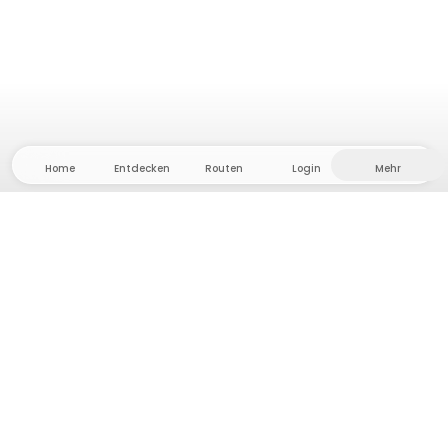
Home
Entdecken
Routen
Login
Mehr
Auf ins Hinterland, wo Freiheit und Abenteuer
Zuhause sind! Bei uns findest du 5000 private Zelt-
und Stellplätze in Alleinlage für dein nächstes
Outdoor-Abenteuer.
App Store
Google Play Store