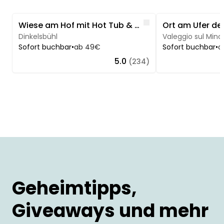
Image 1 of 5
Image 1 of 5
Like
Wiese am Hof mit Hot Tub & Panorama - Sunset
Dinkelsbühl
Valeggio sul Minc
Sofort buchbar
•
ab 49€
Sofort buchbar
•
a
5.0
(234)
Geheimtipps,
Giveaways und mehr