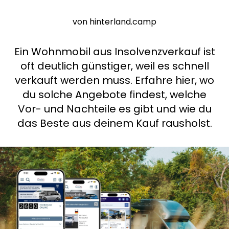
Frag Howdy
von hinterland.camp
Fotoinspiration
Ein Wohnmobil aus Insolvenzverkauf ist
Tipps & Inspiration
oft deutlich günstiger, weil es schnell
verkauft werden muss. Erfahre hier, wo
Stories
du solche Angebote findest, welche
Vor- und Nachteile es gibt und wie du
Gutscheine
das Beste aus deinem Kauf rausholst.
Über uns
Shop
Kontakt
Select language