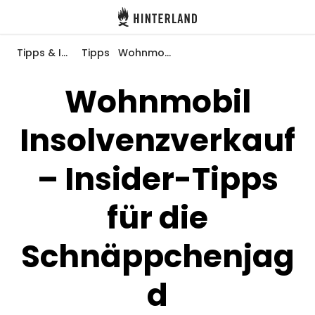
Hinterland
Zurück
Tipps & Inspiration
Tipps
Wohnmobil Insolvenzverkauf – Insider-Tipps für die Schnäppchenjagd
Wohnmobil
Insolvenzverkauf
Anmelden
Registrieren
– Insider-Tipps
für die
Gastgeber werden
Schnäppchenjag
Zelt- & Stellplätze
Unterkünfte
d
Routen