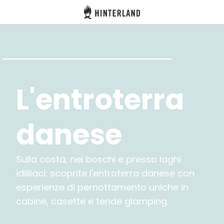
Hinterland
Indietro
L'entroterra
Accedi
Registro
danese
Diventare Host
Sulla costa, nei boschi e presso laghi
idilliaci: scoprite l'entroterra danese con
Piazzole
esperienze di pernottamento uniche in
Alloggi
cabine, casette e tende glamping.
Pianificazione viaggio