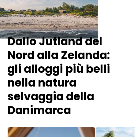
Chiedi a Howdy
Ispirazione fotografica
Dallo Jutland del
Suggerimenti e ispirazione
Nord alla Zelanda:
Storie dall'Hinterland
gli alloggi più belli
Buoni
nella natura
Chi siamo
selvaggia della
Negozio
Danimarca
Contatti
Image 1 of 5
Image 1 of 5
Select language