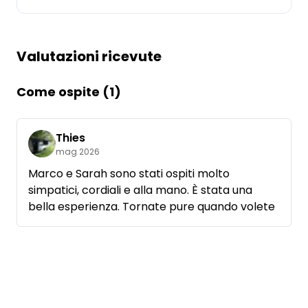
Chiedi a Howdy
Valutazioni ricevute
Ispirazione fotografica
Suggerimenti e ispirazione
Come ospite (1)
Storie dall'Hinterland
Thies
mag 2026
Buoni
Marco e Sarah sono stati ospiti molto
simpatici, cordiali e alla mano. È stata una
Chi siamo
bella esperienza. Tornate pure quando volete
Negozio
Contatti
Select language