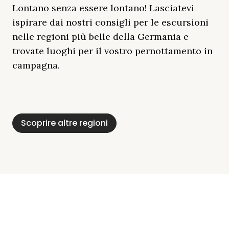
Lontano senza essere lontano! Lasciatevi
ispirare dai nostri consigli per le escursioni
nelle regioni più belle della Germania e
trovate luoghi per il vostro pernottamento in
campagna.
Distretto Dei Laghi
Mar Baltico
Baviera
Schleswig-
Foresta Nera
Alpi
Del Meclemburgo
Holstein
Scoprire altre regioni