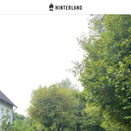
Hinterland
Indietro
Accedi
Registro
Diventare Host
Piazzole
Alloggi
Pianificazione viaggio