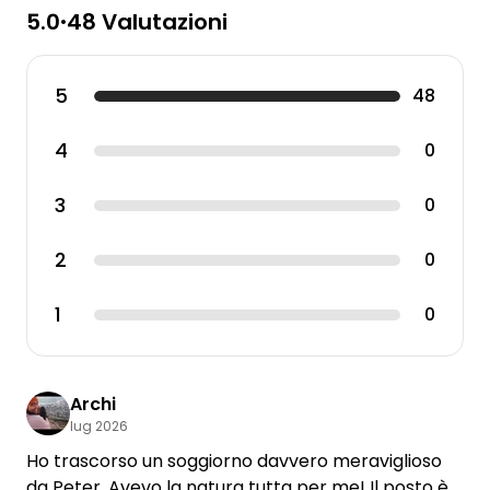
5.0
48 Valutazioni
•
5
48
4
0
3
0
2
0
1
0
Archi
lug 2026
Ho trascorso un soggiorno davvero meraviglioso
da Peter. Avevo la natura tutta per me! Il posto è