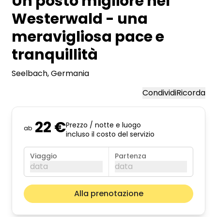
Un posto migliore nel
Westerwald - una
meravigliosa pace e
tranquillità
Seelbach
, Germania
Condividi
Ricorda
22 €
Prezzo / notte e luogo
ab
incluso il costo del servizio
Viaggio
Partenza
data
data
agosto 2026
Il pros
Alla prenotazione
lun
mar
mer
gio
ven
sab
dom