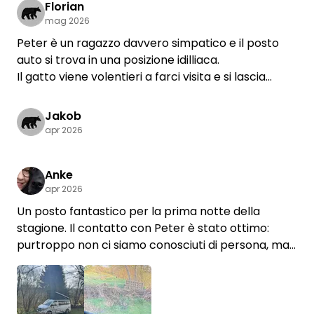
ottimi consigli culinari - è fantastico quando tutto
Florian
mag 2026
fila liscio e senza complicazioni! Grazie mille e a
presto! 😃
Peter è un ragazzo davvero simpatico e il posto
auto si trova in una posizione idilliaca.
Il gatto viene volentieri a farci visita e si lascia
accarezzare.😊
Jakob
apr 2026
Anke
apr 2026
Un posto fantastico per la prima notte della
stagione. Il contatto con Peter è stato ottimo:
purtroppo non ci siamo conosciuti di persona, ma
ho apprezzato moltissimo il soggiorno. La
proprietà è situata in una posizione appartata con
un giardino stupendo e anche per Luna, la nostra
cagnolina, è stata un'esperienza fantastica. Ci