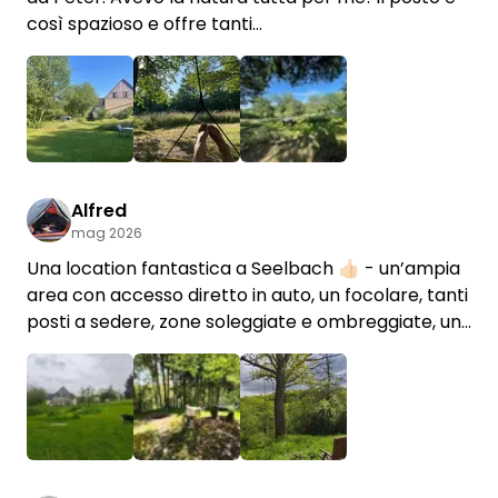
così spazioso e offre tanti
angoli incantevoli dove soffermarsi e godersi il
panorama. È un posto allestito con grande cura!
Assolutamente consigliato!
+2
Alfred
mag 2026
Una location fantastica a Seelbach 👍🏻 - un’ampia
area con accesso diretto in auto, un focolare, tanti
posti a sedere, zone soleggiate e ombreggiate, un
trampolino: qui ci si può davvero rilassare! 🏕️ A
causa del maltempo abbiamo montato la tenda
proprio accanto al nostro Caddy, dietro al fienile, e
anche l’ufficio all’aperto ha funzionato alla
perfezione. 😁 Il padrone di casa Peter è
+1
particolarmente cordiale, spiritoso e disponibile -