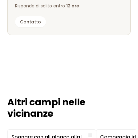
Risponde di solito entro
12 ore
Contatto
Altri campi nelle
vicinanze
Image 1 of 5
Image 1 of 5
Like
Sognare con gli alpaca alla Iserbachschleife