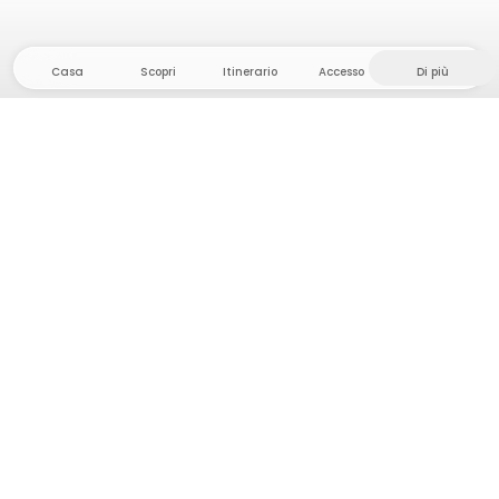
Casa
Scopri
Itinerario
Accesso
Di più
Dirigetevi verso il hinterland, dove la libertà e
l'avventura sono di casa! Qui troverete oltre 5000
tende e piazzole private in luoghi appartati per la
vostra prossima avventura all'aperto.
App Store
Google Play Store
Campi e cabine
Pianificazione viaggio
Chiedi a Howdy
Ispirazione fotografica
Diventa un Host