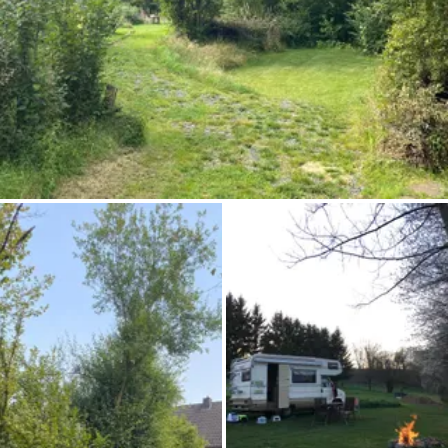
Chiedi a Howdy
Ispirazione fotografica
Suggerimenti e ispirazione
Storie dall'Hinterland
Buoni
Chi siamo
Negozio
Contatti
Select language