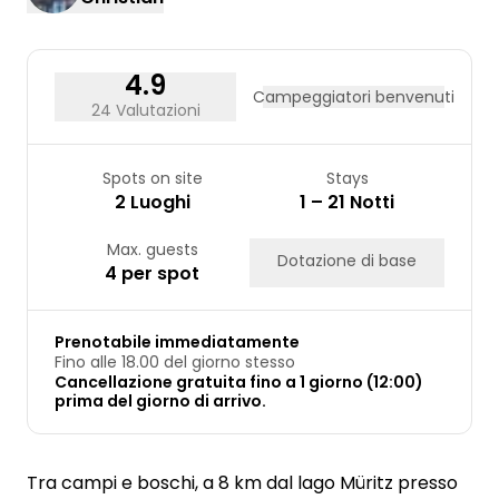
24
25
26
27
28
29
30
31
4.9
Campeggiatori benvenuti
24 Valutazioni
Spots on site
Stays
2 Luoghi
1 – 21 Notti
Max. guests
Dotazione di base
4 per spot
Prenotabile immediatamente
Fino alle 18.00 del giorno stesso
Cancellazione gratuita fino a 1 giorno (12:00)
prima del giorno di arrivo.
Tra campi e boschi, a 8 km dal lago Müritz presso