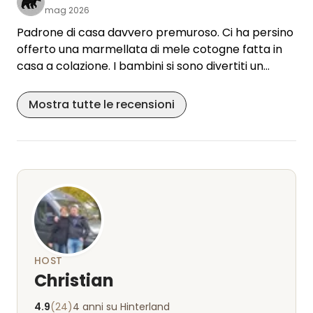
mag 2026
Padrone di casa davvero premuroso. Ci ha persino
offerto una marmellata di mele cotogne fatta in
casa a colazione. I bambini si sono divertiti un
mondo sul trampolino. Proprietà bella e ben
tenuta. Avevamo una piazzola fantastica, con
Mostra tutte le recensioni
spazio a sufficienza per noi cinque più il cane. Da lì
si raggiunge tutto facilmente in bicicletta.
HOST
Christian
4.9
(24)
4 anni su Hinterland