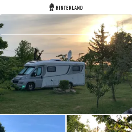
Hinterland
Indietro
Accedi
Registro
Diventare Host
Piazzole
Alloggi
Pianificazione viaggio