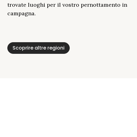
trovate luoghi per il vostro pernottamento in
campagna.
Distretto Dei Laghi
Mar Baltico
Baviera
Schleswig-
Foresta Nera
Alpi
Del Meclemburgo
Holstein
Scoprire altre regioni