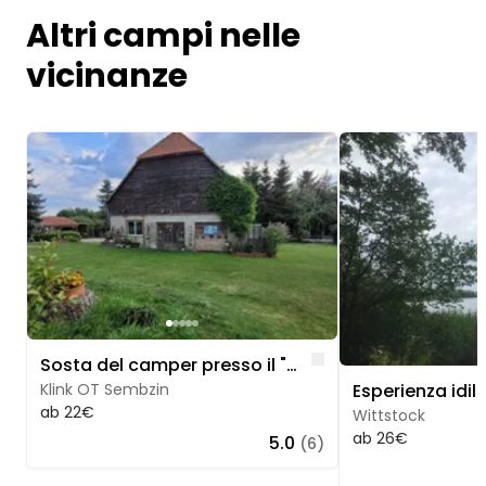
Altri campi nelle
vicinanze
Image 1 of 5
Image 1 of 5
Like
Sosta del camper presso il "Vecchio Fienile
Klink OT Sembzin
ab 22€
Wittstock
ab 26€
5.0
(6)