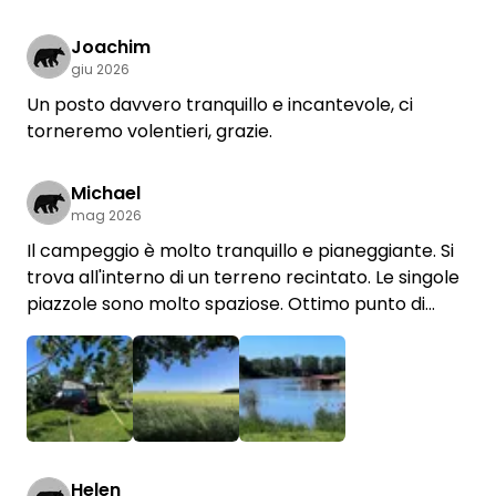
quasi da soli, finché più tardi non sono arrivati
alcuni ospiti diretti al Fusion Festival. Questo ci ha
Joachim
permesso di goderci appieno la tranquillità.
giu 2026
Un posto davvero tranquillo e incantevole, ci
Christian e la sua famiglia sono persone molto
torneremo volentieri, grazie.
cordiali e disponibili. Dato che anche loro amano
viaggiare, capiscono perfettamente di cosa hanno
Michael
bisogno i viaggiatori e ci si sente subito benvenuti.
mag 2026
Il campeggio è molto tranquillo e pianeggiante. Si
Grazie mille per la bella esperienza – torneremo
trova all'interno di un terreno recintato. Le singole
volentieri e consigliamo vivamente questa
piazzole sono molto spaziose. Ottimo punto di
piazzola!
partenza per escursioni in bicicletta verso i
numerosi laghi.
Helen