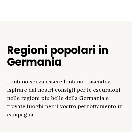
Regioni popolari in
Germania
Lontano senza essere lontano! Lasciatevi
ispirare dai nostri consigli per le escursioni
nelle regioni più belle della Germania e
trovate luoghi per il vostro pernottamento in
campagna.
Distretto Dei Laghi
Mar Baltico
Baviera
Schleswig-
Foresta Nera