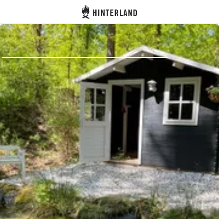
Hinterland
Indietro
Accedi
Registro
Diventare Host
Piazzole
Alloggi
Pianificazione viaggio