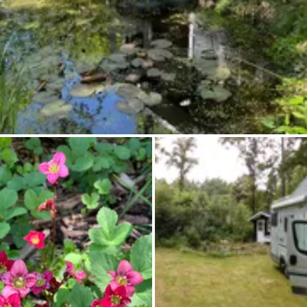
Chiedi a Howdy
Ispirazione fotografica
Suggerimenti e ispirazione
Storie dall'Hinterland
Buoni
Chi siamo
Negozio
Contatti
Select language