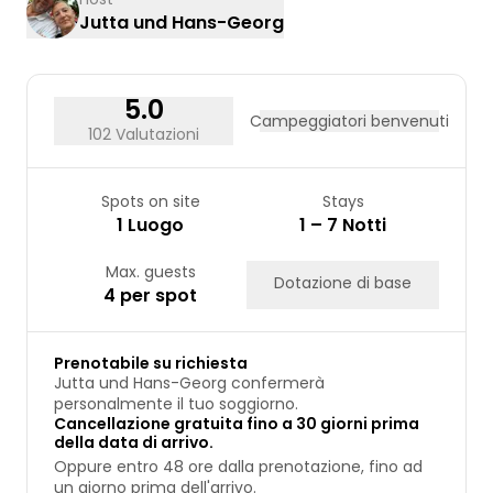
Jutta und Hans-Georg
17
18
19
20
21
22
23
24
25
26
27
28
29
30
31
5.0
Campeggiatori benvenuti
102 Valutazioni
Spots on site
Stays
1 Luogo
1 – 7 Notti
Max. guests
Dotazione di base
4 per spot
Prenotabile su richiesta
Jutta und Hans-Georg confermerà
personalmente il tuo soggiorno.
Cancellazione gratuita fino a 30 giorni prima
della data di arrivo.
Oppure entro 48 ore dalla prenotazione, fino ad
un giorno prima dell'arrivo.