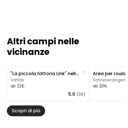
Altri campi nelle
vicinanze
Image 1 of 5
Image 1 of 4
Like
"La piccola fattoria Link" nella brughiera di Lüneburg
Vahlde
Schneverdingen
ab 22€
ab 20€
5.0
(38)
Scopri di più