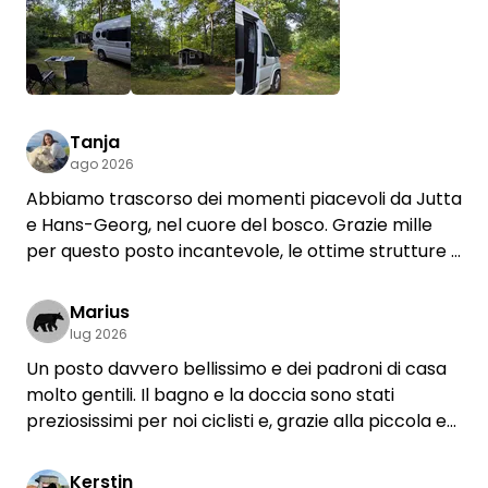
riservati esclusivamente agli ospiti.
L’unica piccola critica che possiamo muovere è
che l’area di sosta si trova proprio lungo una
+2
strada. Dato che abbiamo dormito in tenda, si
sentiva abbastanza bene il rumore del traffico. Per
Tanja
il resto non c’è davvero nulla da ridire.
ago 2026
Abbiamo trascorso dei momenti piacevoli da Jutta
Torneremo sicuramente in questo posto speciale.
e Hans-Georg, nel cuore del bosco. Grazie mille
Per noi è un piccolo paradiso terrestre. Grazie
per questo posto incantevole, le ottime strutture e
mille, Jutta e Hans-Georg, per il meraviglioso
la comunicazione semplice e diretta.
soggiorno!
Marius
lug 2026
Un posto davvero bellissimo e dei padroni di casa
molto gentili. Il bagno e la doccia sono stati
preziosissimi per noi ciclisti e, grazie alla piccola e
accogliente capanna, abbiamo anche superato
bene il temporale. Lo consiglio vivamente.
Kerstin