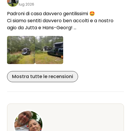
lug 2026
Padroni di casa davvero gentilissimi 🤩
Ci siamo sentiti davvero ben accolti e a nostro
agio da Jutta e Hans-Georg!
Un posto davvero incantevole nel bosco, non
lontano dalla casa principale.
Avevamo un bagno privato in cantina con WC,
doccia e sauna, che abbiamo potuto utilizzare due
volte durante i nostri due giorni di soggiorno🥳
Grazie di cuore 🙏🏻, perché grazie a voi abbiamo
Mostra tutte le recensioni
deciso di costruire la nostra sauna in cantina 😉👏🏻
È fantastico che abbiate creato un posto così
bello per rilassarsi! 🫶🏻