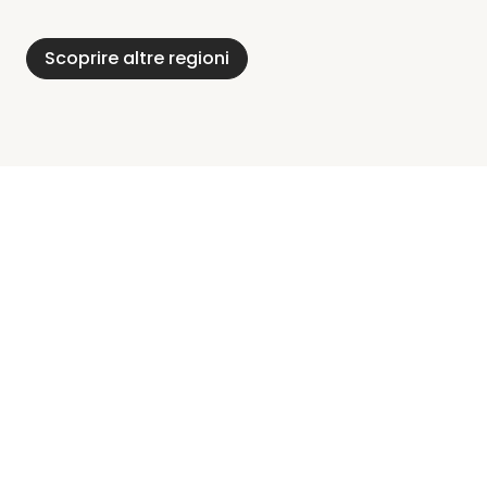
Alpi
Del Meclemburgo
Holstein
Scoprire altre regioni