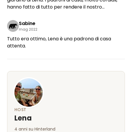
hanno fatto di tutto per rendere il nostro
soggiorno il più piacevole possibile. Purtroppo
siamo dovuti ripartire il giorno dopo, altrimenti ci
Sabine
sarebbe piaciuto rimanere più a lungo 😀
mag 2022
Tutto era ottimo, Lena è una padrona di casa
attenta.
HOST
Lena
4 anni su Hinterland