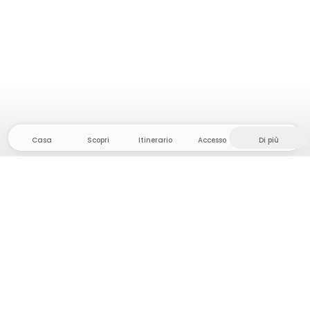
Casa
Scopri
Itinerario
Accesso
Di più
Dirigetevi verso il hinterland, dove la libertà e
l'avventura sono di casa! Qui troverete oltre 5000
tende e piazzole private in luoghi appartati per la
vostra prossima avventura all'aperto.
App Store
Google Play Store