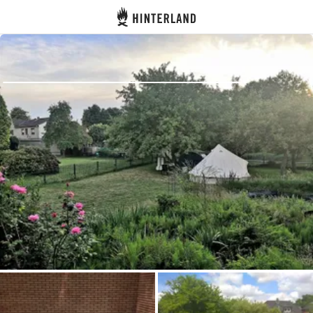
Hinterland
Indietro
Accedi
Registro
Diventare Host
Piazzole
Alloggi
Pianificazione viaggio