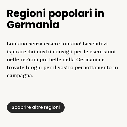
Regioni popolari in
Germania
Lontano senza essere lontano! Lasciatevi
ispirare dai nostri consigli per le escursioni
nelle regioni più belle della Germania e
trovate luoghi per il vostro pernottamento in
campagna.
Distretto Dei Laghi
Mar Baltico
Baviera
Schleswig-
Foresta Nera
Alpi
Del Meclemburgo
Holstein
Scoprire altre regioni