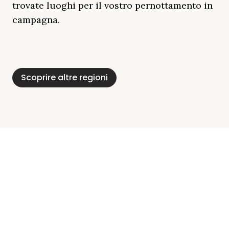
trovate luoghi per il vostro pernottamento in
campagna.
Distretto Dei Laghi
Mar Baltico
Baviera
Schleswig-
Foresta Nera
Alpi
Del Meclemburgo
Holstein
Scoprire altre regioni