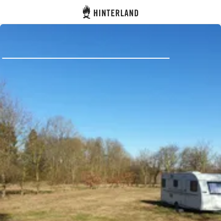
Hinterland
Indietro
Accedi
Registro
Diventare Host
Piazzole
Alloggi
Pianificazione viaggio