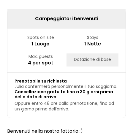
24
25
26
27
28
29
30
31
Campeggiatori benvenuti
Spots on site
Stays
1 Luogo
1 Notte
Max. guests
Dotazione di base
4 per spot
Prenotabile su richiesta
Julia confermerà personalmente il tuo soggiorno.
Cancellazione gratuita fino a 30 giorni prima
della data di arrivo.
Oppure entro 48 ore dalla prenotazione, fino ad
un giorno prima dell'arrivo.
Benvenuti nella nostra fattoria :)