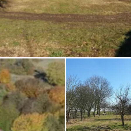
Chiedi a Howdy
Ispirazione fotografica
Suggerimenti e ispirazione
Storie dall'Hinterland
Buoni
Chi siamo
Negozio
Contatti
Select language