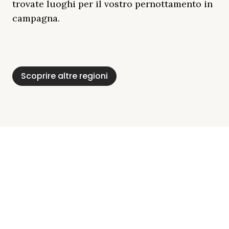
trovate luoghi per il vostro pernottamento in
campagna.
Distretto Dei Laghi
Mar Baltico
Baviera
Schleswig-
Foresta Nera
Alpi
Del Meclemburgo
Holstein
Scoprire altre regioni