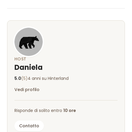
esauditi immediatamente! Molte grazie per i
meravigliosi giorni idilliaci. Ottimo posto su un
grande prato, perfetto con e senza bambini!
HOST
Daniela
5.0
(5)
4 anni su Hinterland
Vedi profilo
Risponde di solito entro
10 ore
Contatto