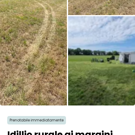
Tutte le immagini
Prenotabile immediatamente
Idillio rurale ai margini