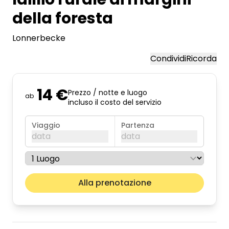
della foresta
Lonnerbecke
Condividi
Ricorda
14 €
Prezzo / notte e luogo
ab
incluso il costo del servizio
Viaggio
Partenza
data
data
agosto 2026
Il pros
Alla prenotazione
lun
mar
mer
gio
ven
sab
dom
01
02
03
04
05
06
07
08
09