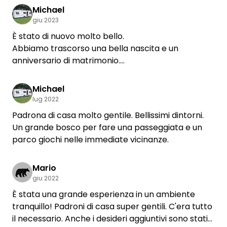
immediato in caso di puntura di vespa. I panini che
Michael
ci sono stati consegnati al mattino erano molto
giu 2023
gustosi. A presto. Lg
È stato di nuovo molto bello.
Abbiamo trascorso una bella nascita e un
anniversario di matrimonio.
Una zona molto bella. Davvero rilassante.
Torneremo sicuramente.
Michael
lug 2022
Padrona di casa molto gentile. Bellissimi dintorni.
Un grande bosco per fare una passeggiata e un
parco giochi nelle immediate vicinanze.
Mario
giu 2022
È stata una grande esperienza in un ambiente
tranquillo! Padroni di casa super gentili. C'era tutto
il necessario. Anche i desideri aggiuntivi sono stati