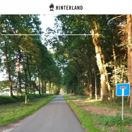
Hinterland
Indietro
Accedi
Registro
Diventare Host
Piazzole
Alloggi
Pianificazione viaggio