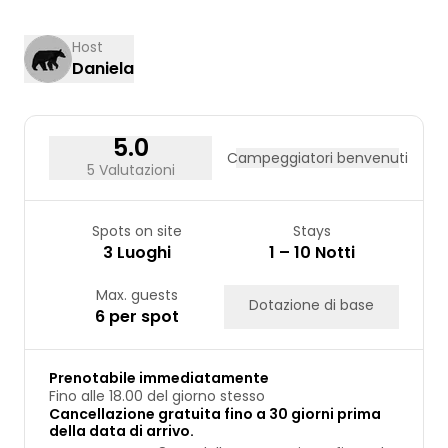
10
11
12
13
14
15
16
17
18
19
20
21
22
23
Host
Daniela
24
25
26
27
28
29
30
31
5.0
Campeggiatori benvenuti
5 Valutazioni
Spots on site
Stays
3 Luoghi
1 – 10 Notti
Max. guests
Dotazione di base
6 per spot
Prenotabile immediatamente
Fino alle 18.00 del giorno stesso
Cancellazione gratuita fino a 30 giorni prima
della data di arrivo.