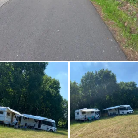
Chiedi a Howdy
Ispirazione fotografica
Suggerimenti e ispirazione
Storie dall'Hinterland
Buoni
Chi siamo
Negozio
Contatti
Select language