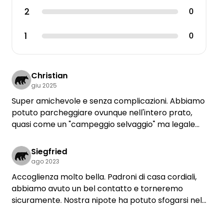
2
0
1
0
Christian
giu 2025
Super amichevole e senza complicazioni. Abbiamo
potuto parcheggiare ovunque nell'intero prato,
quasi come un "campeggio selvaggio" ma legale
:-)
C'era anche un servizio di panini, semplicemente
Siegfried
perfetto!
ago 2023
Accoglienza molto bella. Padroni di casa cordiali,
Ci piacerebbe tornare :-)
abbiamo avuto un bel contatto e torneremo
sicuramente. Nostra nipote ha potuto sfogarsi nel
vicino parco giochi. Grazie a Daniela per l'aiuto