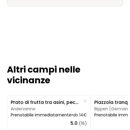
Altri campi nelle
vicinanze
Image 1 of 5
Image 1 of 3
Like
Prato di frutta tra asini, pecore e mucche
Andervenne
Prenotabile immediatamente
•
ab 14€
Prenotabile imm
5.0
(16)