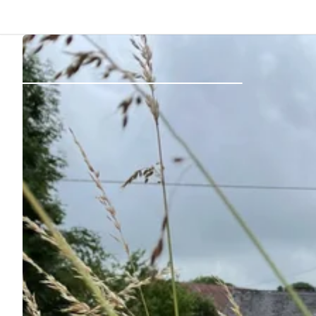
Indietro
Accedi
Registro
Diventare Host
Piazzole
Alloggi
Pianificazione viaggio