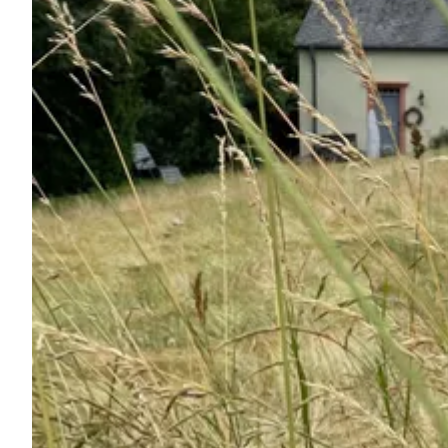
Chiedi a Howdy
Ispirazione fotografica
Suggerimenti e ispirazione
Storie dall'Hinterland
Buoni
Chi siamo
Negozio
Contatti
Select language