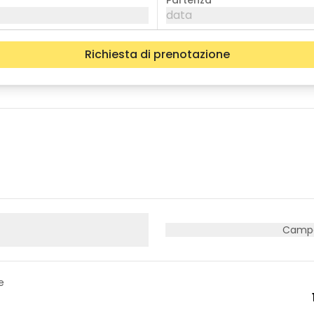
Partenza
data
Richiesta di prenotazione
mer
gio
ven
05
06
07
12
13
14
19
20
21
26
27
28
Campe
e