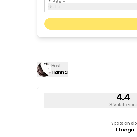
Viaggio
data
agosto 2026
lun
mar
03
04
10
11
Host
Hanna
17
18
24
25
31
4.4
8 Valutazioni
Spots on sit
1 Luogo