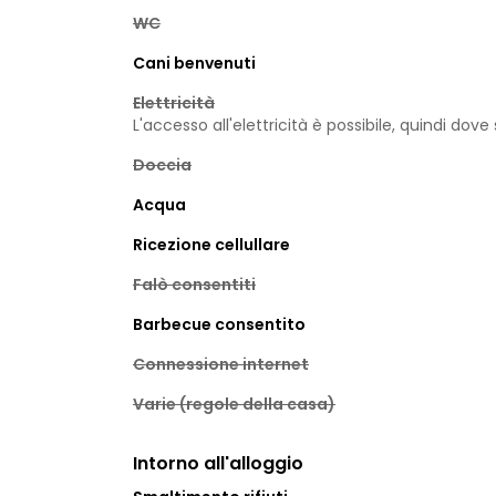
WC
Cani benvenuti
Elettricità
L'accesso all'elettricità è possibile, quindi dove 
Doccia
Acqua
Ricezione cellullare
Falò consentiti
Barbecue consentito
Connessione internet
Varie (regole della casa)
Intorno all'alloggio