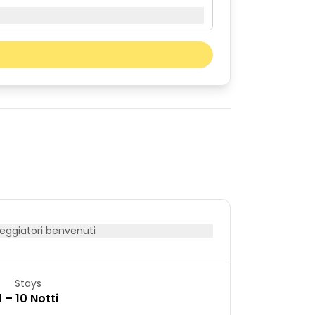
Il prossimo mese
sab
dom
01
02
08
09
15
16
22
23
29
30
ggiatori benvenuti
Stays
1 – 10 Notti