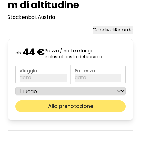
m di altitudine
Stockenboi
, Austria
Condividi
Ricorda
44 €
Prezzo / notte e luogo
ab
incluso il costo del servizio
Viaggio
Partenza
data
data
agosto 2026
Il pros
Alla prenotazione
lun
mar
mer
gio
ven
sab
dom
01
02
03
04
05
06
07
08
09
10
11
12
13
14
15
16