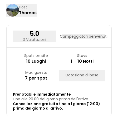
17
18
19
20
21
22
23
Host
Thomas
24
25
26
27
28
29
30
31
5.0
Campeggiatori benvenuti
3 Valutazioni
Spots on site
Stays
10 Luoghi
1 – 10 Notti
Max. guests
Dotazione di base
7 per spot
Prenotabile immediatamente
Fino alle 20.00 del giorno prima dell'arrivo
Cancellazione gratuita fino a 1 giorno (12:00)
prima del giorno di arrivo.