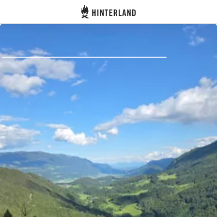
Hinterland
Indietro
Accedi
Registro
Diventare Host
Piazzole
Alloggi
Pianificazione viaggio