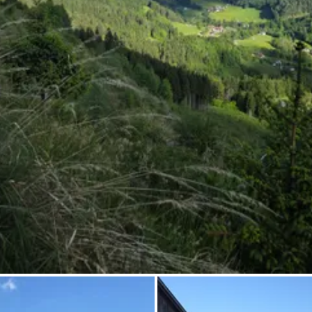
Chiedi a Howdy
Ispirazione fotografica
Suggerimenti e ispirazione
Storie dall'Hinterland
Buoni
Chi siamo
Negozio
Contatti
Select language