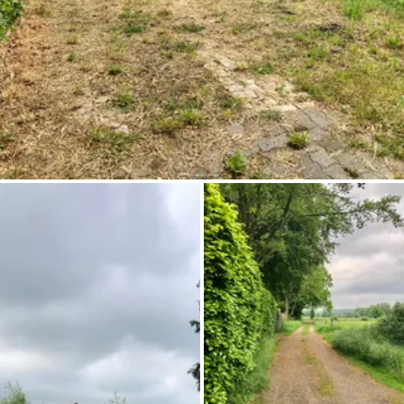
Chiedi a Howdy
Ispirazione fotografica
Suggerimenti e ispirazione
Storie dall'Hinterland
Buoni
Chi siamo
Negozio
Contatti
Select language