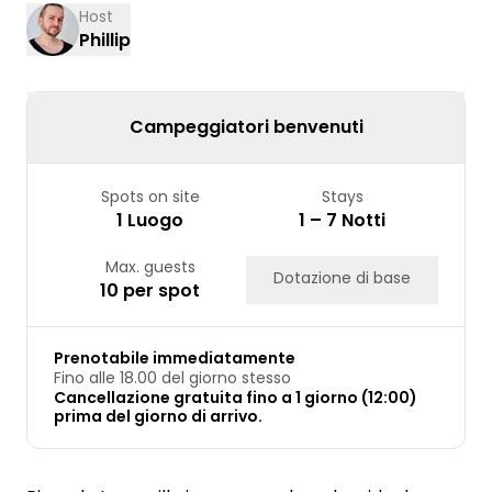
10
11
12
13
14
15
16
Host
Phillip
17
18
19
20
21
22
23
24
25
26
27
28
29
30
31
Campeggiatori benvenuti
Spots on site
Stays
1 Luogo
1 – 7 Notti
Max. guests
Dotazione di base
10 per spot
Prenotabile immediatamente
Fino alle 18.00 del giorno stesso
Cancellazione gratuita fino a 1 giorno (12:00)
prima del giorno di arrivo.