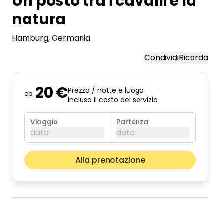
Un posto tra i cavalli e la
natura
Hamburg
, Germania
Condividi
Ricorda
20 €
Prezzo / notte e luogo
ab
incluso il costo del servizio
Viaggio
Partenza
data
data
agosto 2026
Il pros
Alla prenotazione
lun
mar
mer
gio
ven
sab
dom
01
02
03
04
05
06
07
08
09