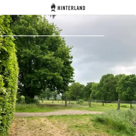
Hinterland
Indietro
Accedi
Registro
Diventare Host
Piazzole
Alloggi
Pianificazione viaggio