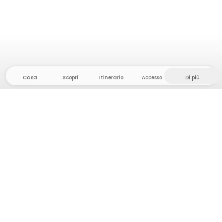
Casa
Scopri
Itinerario
Accesso
Di più
Dirigetevi verso il hinterland, dove la libertà e
l'avventura sono di casa! Qui troverete oltre 5000
tende e piazzole private in luoghi appartati per la
vostra prossima avventura all'aperto.
App Store
Google Play Store
Campi e cabine