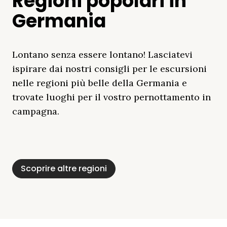
Regioni popolari in
Germania
Lontano senza essere lontano! Lasciatevi
ispirare dai nostri consigli per le escursioni
nelle regioni più belle della Germania e
trovate luoghi per il vostro pernottamento in
campagna.
Distretto Dei Laghi
Mar Baltico
Baviera
Schleswig-
Foresta Nera
Alpi
Del Meclemburgo
Holstein
Scoprire altre regioni