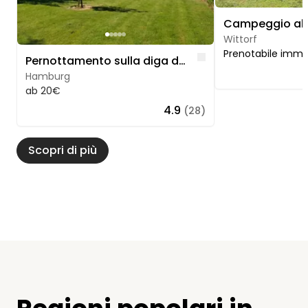
Wittorf
Prenotabile imm
Like
Pernottamento sulla diga dell'Elba
Hamburg
ab 20€
4.9
(28)
Scopri di più