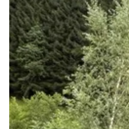
Chiedi a Howdy
Ispirazione fotografica
Suggerimenti e ispirazione
Storie dall'Hinterland
Buoni
Chi siamo
Negozio
Contatti
Select language