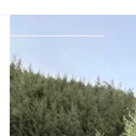
Indietro
Accedi
Registro
Diventare Host
Piazzole
Alloggi
Pianificazione viaggio