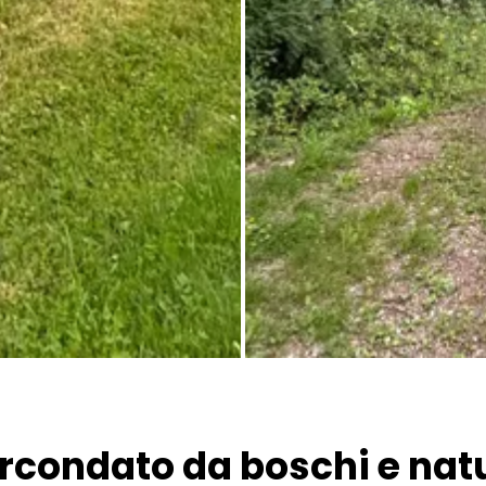
Tutte le immagini
ircondato da boschi e nat