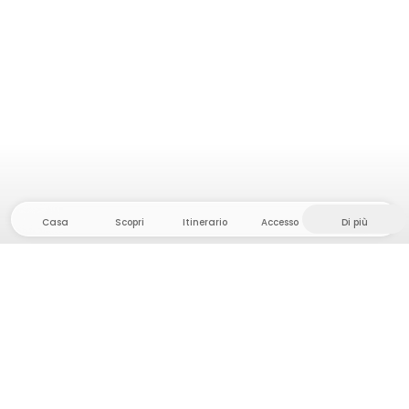
Casa
Scopri
Itinerario
Accesso
Di più
Dirigetevi verso il hinterland, dove la libertà e
l'avventura sono di casa! Qui troverete oltre 5000
tende e piazzole private in luoghi appartati per la