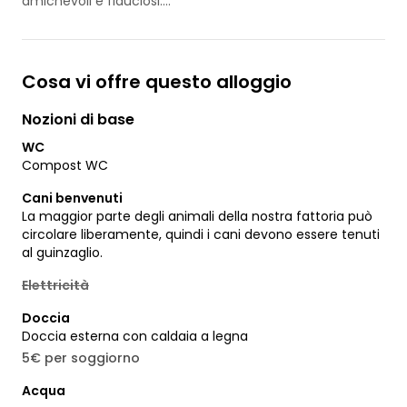
amichevoli e fiduciosi.
Tuttavia, vi chiediamo di
non visitarli senza la nostra
compagnia e di non dar
loro da mangiare.
Cosa vi offre questo alloggio
Nozioni di base
WC
Compost WC
Cani benvenuti
La maggior parte degli animali della nostra fattoria può
circolare liberamente, quindi i cani devono essere tenuti
al guinzaglio.
Elettricità
Doccia
Doccia esterna con caldaia a legna
5€ per soggiorno
Acqua