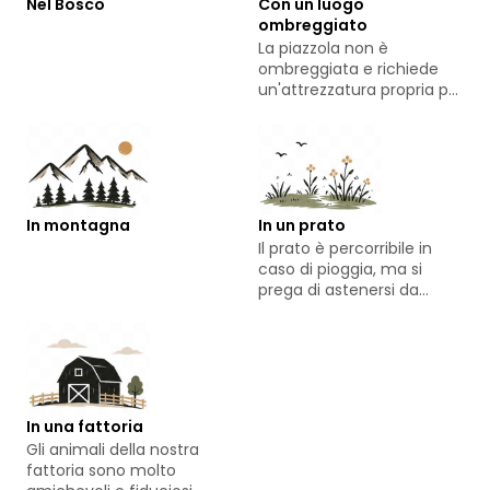
Nel Bosco
Con un luogo
ombreggiato
La piazzola non è
ombreggiata e richiede
un'attrezzatura propria per
l'ombreggiatura. Tuttavia,
il vicino bosco offre un
riparo in caso di caldo.
In montagna
In un prato
Il prato è percorribile in
caso di pioggia, ma si
prega di astenersi da
manovre di svolta.
In una fattoria
Gli animali della nostra
fattoria sono molto