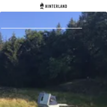
Hinterland
Indietro
Accedi
Registro
Diventare Host
Piazzole
Alloggi
Pianificazione viaggio