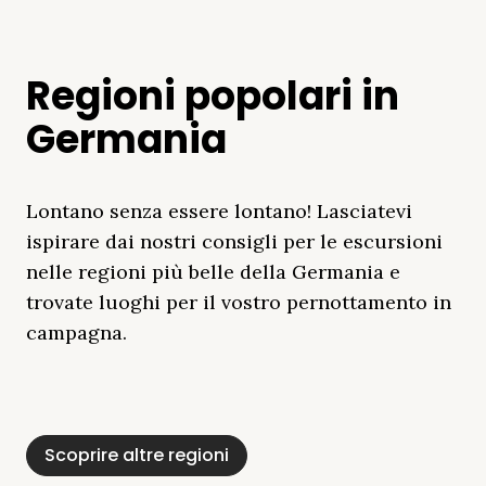
Regioni popolari in
Germania
Lontano senza essere lontano! Lasciatevi
ispirare dai nostri consigli per le escursioni
nelle regioni più belle della Germania e
trovate luoghi per il vostro pernottamento in
campagna.
Distretto Dei Laghi
Mar Baltico
Baviera
Schleswig-
Foresta Nera
Alpi
Del Meclemburgo
Holstein
Scoprire altre regioni