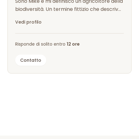
Sono Mike e mi definisco un agricoltore della
biodiversità. Un termine fittizio che descrive
al meglio il mio lavoro e i...
Vedi profilo
Risponde di solito entro
12 ore
Contatto