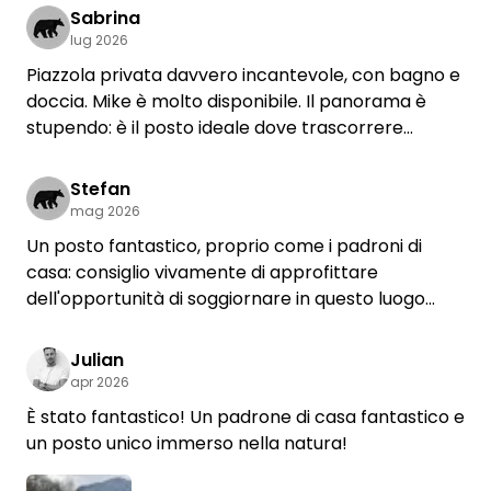
prendere una boccata d’aria da Mike con il nostro
Sabrina
furgoncino VW!
lug 2026
Piazzola privata davvero incantevole, con bagno e
doccia. Mike è molto disponibile. Il panorama è
stupendo: è il posto ideale dove trascorrere
qualche giorno se si cercano tranquillità, natura e
relax.
Stefan
mag 2026
Un posto fantastico, proprio come i padroni di
casa: consiglio vivamente di approfittare
dell'opportunità di soggiornare in questo luogo
unico
Julian
apr 2026
È stato fantastico! Un padrone di casa fantastico e
un posto unico immerso nella natura!