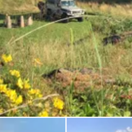
Chiedi a Howdy
Ispirazione fotografica
Suggerimenti e ispirazione
Storie dall'Hinterland
Buoni
Chi siamo
Negozio
Contatti
Select language