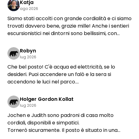
Katja
ago 2026
Siamo stati accolti con grande cordialità e ci siamo
trovati davvero bene, grazie mille! Anche i sentieri
escursionistici nei dintorni sono bellissimi, con
boschi verdeggianti e splendidi panorami.
Abbiamo avuto la fortuna di trovare una giornata
Robyn
con un tempo perfetto per andare in moto e
lug 2026
quindi nel pomeriggio non era tutto così tranquillo
Che bel posto! C'è acqua ed elettricità, se lo
come ci aspettavamo, ma di notte sì. Tutto curato
desideri. Puoi accendere un falò e la sera si
con grande attenzione, lo consiglio vivamente!
accendono le luci nel parco.
Nel paesino di Waldbrol (mezz'ora a piedi) puoi
sederti in un bar all'aperto e fare la spesa. Jochen
Holger Gordon Kollat
e Judith sono dei padroni di casa davvero gentili. Ci
lug 2026
tornerei sicuramente!
Jochen e Judith sono padroni di casa molto
cordiali, disponibili e simpatici.
Tornerò sicuramente. Il posto è situato in una
splendida posizione, in una valle all’interno di un