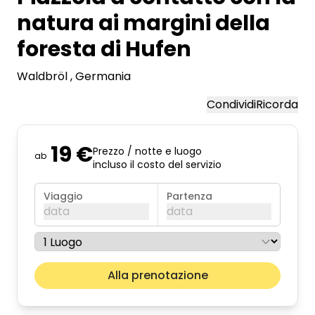
natura ai margini della
foresta di Hufen
Waldbröl
, Germania
Condividi
Ricorda
19 €
Prezzo / notte e luogo
ab
incluso il costo del servizio
Viaggio
Partenza
data
data
agosto 2026
Il pros
Alla prenotazione
lun
mar
mer
gio
ven
sab
dom
01
02