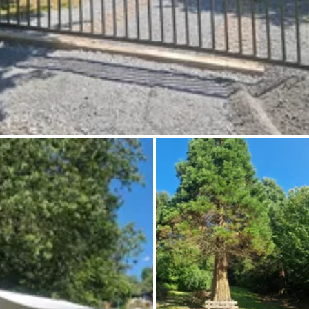
Chiedi a Howdy
Ispirazione fotografica
Suggerimenti e ispirazione
Storie dall'Hinterland
Buoni
Chi siamo
Negozio
Contatti
Select language