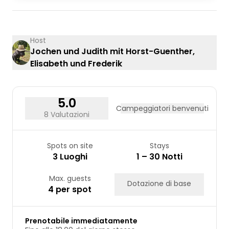
03
04
05
06
07
08
09
10
11
12
13
14
15
16
17
18
19
20
21
22
23
Host
Jochen und Judith mit Horst-Guenther,
24
25
26
27
28
29
30
Elisabeth und Frederik
31
5.0
Campeggiatori benvenuti
8 Valutazioni
Spots on site
Stays
3 Luoghi
1 – 30 Notti
Max. guests
Dotazione di base
4 per spot
Prenotabile immediatamente