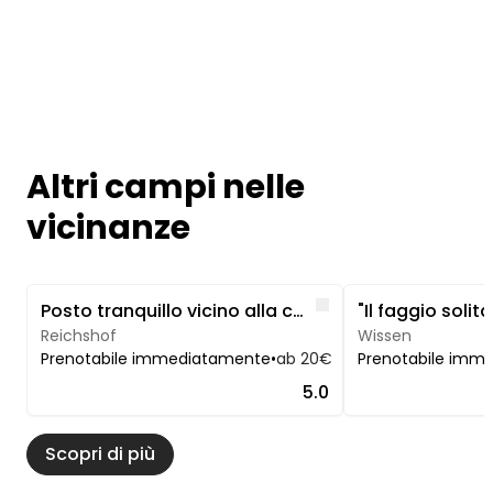
Altri campi nelle
vicinanze
Image 1 of 5
Image 1 of 5
Like
Posto tranquillo vicino alla casa con vista sul bosco
Reichshof
Wissen
Prenotabile immediatamente
•
ab 20€
Prenotabile imm
5.0
Scopri di più