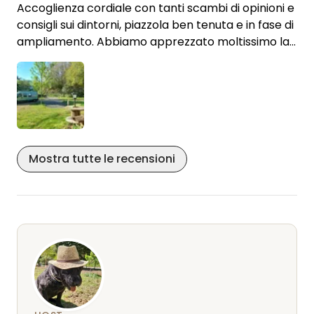
davvero a nostro agio e ben accolti.
Accoglienza cordiale con tanti scambi di opinioni e
Torneremo volentieri qui e non vediamo l’ora della
consigli sui dintorni, piazzola ben tenuta e in fase di
prossima visita!
ampliamento. Abbiamo apprezzato moltissimo la
tranquillità della natura, l'escursione sul sentiero
Cari saluti, Natascha, Ben & Lollo
Waldmythenweg e il giro in bicicletta attraverso
Morsbach nel Bergisches Land. Torneremo
sicuramente!
Mostra tutte le recensioni