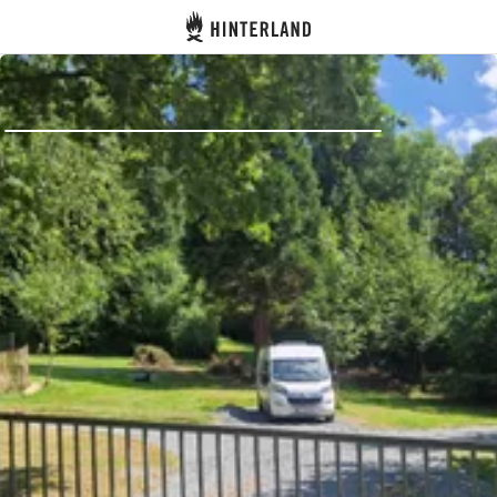
Hinterland
Indietro
Accedi
Registro
Diventare Host
Piazzole
Alloggi
Pianificazione viaggio