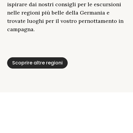
ispirare dai nostri consigli per le escursioni
nelle regioni più belle della Germania e
trovate luoghi per il vostro pernottamento in
campagna.
Distretto Dei Laghi
Mar Baltico
Baviera
Schleswig-
Foresta Nera
Alpi
Del Meclemburgo
Holstein
Scoprire altre regioni