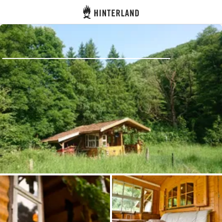
Hinterland
Indietro
Accedi
Registro
Diventare Host
Piazzole
Alloggi
Pianificazione viaggio