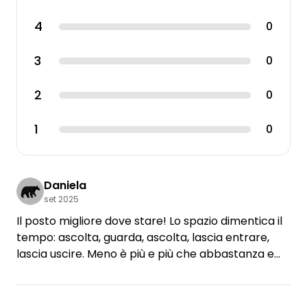
4
0
3
0
2
0
1
0
Daniela
set 2025
Il posto migliore dove stare! Lo spazio dimentica il
tempo: ascolta, guarda, ascolta, lascia entrare,
lascia uscire. Meno è più e più che abbastanza e
meglio non si può! Fuori dal tempo/ timeout al
meglio.