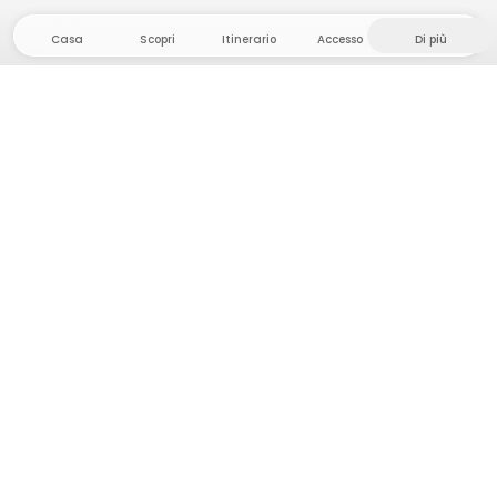
Casa
Scopri
Itinerario
Accesso
Di più
Dirigetevi verso il hinterland, dove la libertà e
l'avventura sono di casa! Qui troverete oltre 5000
tende e piazzole private in luoghi appartati per la
vostra prossima avventura all'aperto.
App Store
Google Play Store
Campi e cabine
Pianificazione viaggio
Chiedi a Howdy
Ispirazione fotografica
Diventa un Host
Aggiornamenti della piattaforma