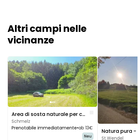
Altri campi nelle
vicinanze
Image 1 of 3
Image 1 of 4
Like
Area di sosta naturale per campeggiatori autosufficienti
Schmelz
Prenotabile immediatamente
•
ab 13€
Neu
St.Wendel