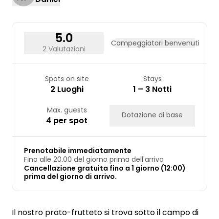
24
25
26
27
28
29
30
31
5.0
Campeggiatori benvenuti
2 Valutazioni
Spots on site
Stays
2 Luoghi
1 – 3 Notti
Max. guests
Dotazione di base
4 per spot
Prenotabile immediatamente
Fino alle 20.00 del giorno prima dell'arrivo
Cancellazione gratuita fino a 1 giorno (12:00)
prima del giorno di arrivo.
Il nostro prato-frutteto si trova sotto il campo di