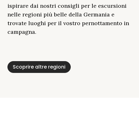
ispirare dai nostri consigli per le escursioni
nelle regioni più belle della Germania e
trovate luoghi per il vostro pernottamento in
campagna.
Distretto Dei Laghi
Mar Baltico
Baviera
Schleswig-
Foresta Nera
Alpi
Del Meclemburgo
Holstein
Scoprire altre regioni