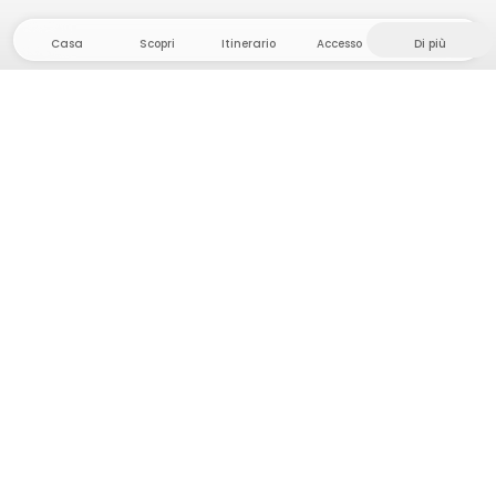
Casa
Scopri
Itinerario
Accesso
Di più
Dirigetevi verso il hinterland, dove la libertà e
l'avventura sono di casa! Qui troverete oltre 5000
tende e piazzole private in luoghi appartati per la
vostra prossima avventura all'aperto.
App Store
Google Play Store
Campi e cabine
Pianificazione viaggio
Chiedi a Howdy
Ispirazione fotografica
Diventa un Host
Aggiornamenti della piattaforma