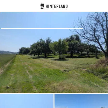
Hinterland
Indietro
Accedi
Registro
Diventare Host
Piazzole
Alloggi
Pianificazione viaggio