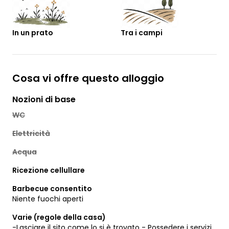
In un prato
Tra i campi
Cosa vi offre questo alloggio
Nozioni di base
WC
Elettricità
Acqua
Ricezione cellullare
Barbecue consentito
Niente fuochi aperti
Varie (regole della casa)
-Lasciare il sito come lo si è trovato - Possedere i servizi