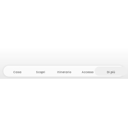
Casa
Scopri
Itinerario
Accesso
Di più
Dirigetevi verso il hinterland, dove la libertà e
l'avventura sono di casa! Qui troverete oltre 5000
tende e piazzole private in luoghi appartati per la