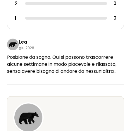
2
0
1
0
Lea
giu 2026
Posizione da sogno. Qui si possono trascorrere
alcune settimane in modo piacevole e rilassato,
senza avere bisogno di andare da nessun’altra
parte. A pochi minuti di auto c’è anche una
spiaggia di sabbia, il che è stato fantastico per i
bambini.