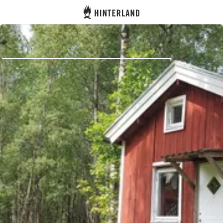
Hinterland
Indietro
Accedi
Registro
Diventare Host
Piazzole
Alloggi
Pianificazione viaggio