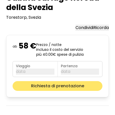
della Svezia
Torestorp
, Svezia
Condividi
Ricorda
58 €
Prezzo / notte
ab
incluso il costo del servizio
più 40.00€ spese di pulizia
Viaggio
Partenza
data
data
agosto 2026
Il pros
Richiesta di prenotazione
lun
mar
mer
gio
ven
sab
dom
01
02
03
04
05
06
07
08
09