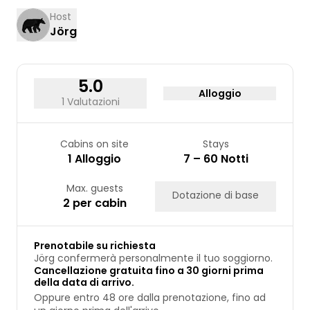
10
11
12
13
14
15
16
Host
Jörg
17
18
19
20
21
22
23
24
25
26
27
28
29
30
31
5.0
Alloggio
1 Valutazioni
Cabins on site
Stays
1 Alloggio
7 – 60 Notti
Max. guests
Dotazione di base
2 per cabin
Prenotabile su richiesta
Jörg confermerà personalmente il tuo soggiorno.
Cancellazione gratuita fino a 30 giorni prima
della data di arrivo.
Oppure entro 48 ore dalla prenotazione, fino ad