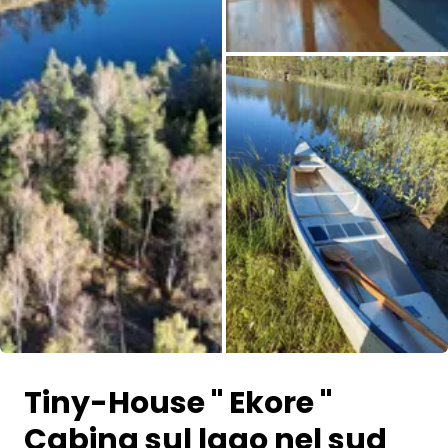
Tutte le immagini
Tiny-House " Ekore "
Cabina sul lago nel sud