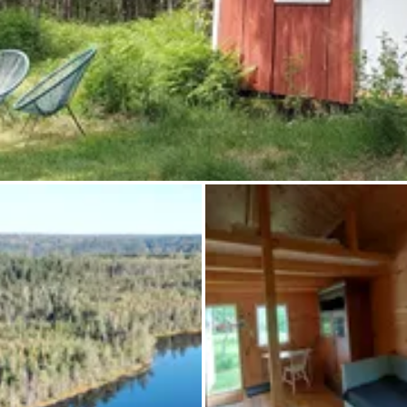
Chiedi a Howdy
Ispirazione fotografica
Suggerimenti e ispirazione
Storie dall'Hinterland
Buoni
Chi siamo
Negozio
Contatti
Select language