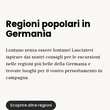
Regioni popolari in
Germania
Lontano senza essere lontano! Lasciatevi
ispirare dai nostri consigli per le escursioni
nelle regioni più belle della Germania e
trovate luoghi per il vostro pernottamento in
campagna.
Distretto Dei Laghi
Mar Baltico
Baviera
Schleswig-
Foresta Nera
Alpi
Del Meclemburgo
Holstein
Scoprire altre regioni