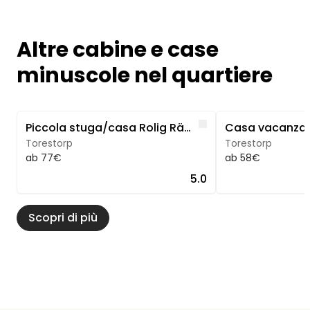
Altre cabine e case
minuscole nel quartiere
Image 1 of 5
Image 1 of 5
Like
Piccola stuga/casa Rolig Räv in Svezia
Torestorp
Torestorp
ab 77€
ab 58€
5.0
Scopri di più