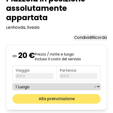
assolutamente
appartata
Lenhovda
, Svezia
Condividi
Ricorda
20 €
Prezzo / notte e luogo
ab
incluso il costo del servizio
Viaggio
Partenza
data
data
agosto 2026
Il pros
Alla prenotazione
lun
mar
mer
gio
ven
sab
dom
01
02