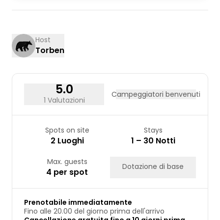
03
04
05
06
07
08
09
10
11
12
13
14
15
16
17
18
19
20
21
22
23
Host
Torben
24
25
26
27
28
29
30
31
5.0
Campeggiatori benvenuti
1 Valutazioni
Spots on site
Stays
2 Luoghi
1 – 30 Notti
Max. guests
Dotazione di base
4 per spot
Prenotabile immediatamente
Fino alle 20.00 del giorno prima dell'arrivo