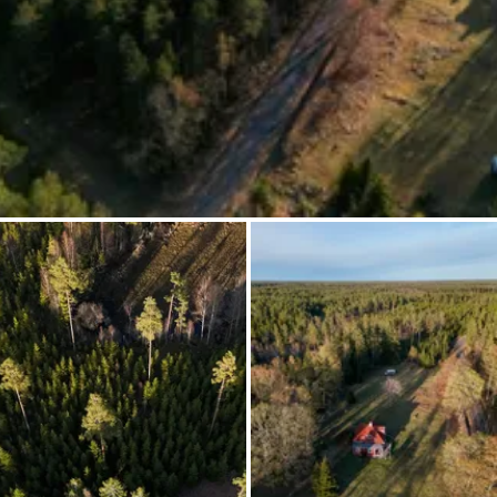
Chiedi a Howdy
Ispirazione fotografica
Suggerimenti e ispirazione
Storie dall'Hinterland
Buoni
Chi siamo
Negozio
Contatti
Select language