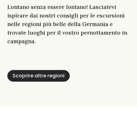
Lontano senza essere lontano! Lasciatevi
ispirare dai nostri consigli per le escursioni
nelle regioni più belle della Germania e
trovate luoghi per il vostro pernottamento in
campagna.
Distretto Dei Laghi
Mar Baltico
Baviera
Schleswig-
Foresta Nera
Alpi
Del Meclemburgo
Holstein
Scoprire altre regioni