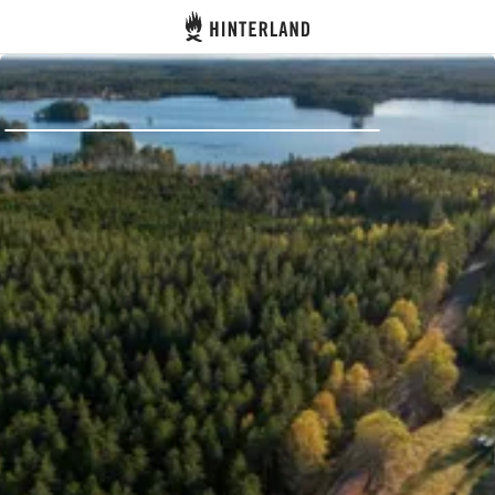
Hinterland
Indietro
Accedi
Registro
Diventare Host
Piazzole
Alloggi
Pianificazione viaggio