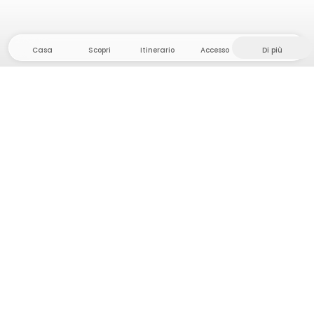
Casa
Scopri
Itinerario
Accesso
Di più
Dirigetevi verso il hinterland, dove la libertà e
l'avventura sono di casa! Qui troverete oltre 5000
tende e piazzole private in luoghi appartati per la
vostra prossima avventura all'aperto.
App Store
Google Play Store
Campi e cabine
Pianificazione viaggio
Chiedi a Howdy
Ispirazione fotografica