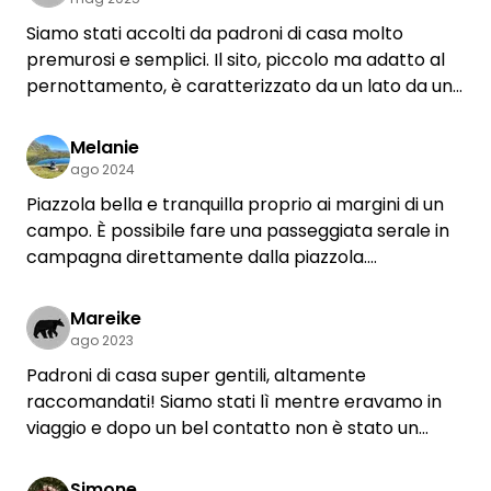
Siamo stati accolti da padroni di casa molto
premurosi e semplici. Il sito, piccolo ma adatto al
pernottamento, è caratterizzato da un lato da una
bellissima quercia secolare, che fa da cornice alla
vista del campo. Ci sono molte possibilità di fare
Melanie
passeggiate all'aria aperta. I cani dei padroni di
ago 2024
casa sono estremamente ben educati e sono stati
Piazzola bella e tranquilla proprio ai margini di un
assolutamente tranquilli con noi.
campo. È possibile fare una passeggiata serale in
campagna direttamente dalla piazzola.
Accoglienza molto gentile e ottima
comunicazione.
Mareike
ago 2023
Padroni di casa super gentili, altamente
raccomandati! Siamo stati lì mentre eravamo in
viaggio e dopo un bel contatto non è stato un
problema arrivare più tardi. La posizione è
meravigliosamente tranquilla, in mezzo alla natura.
Simone