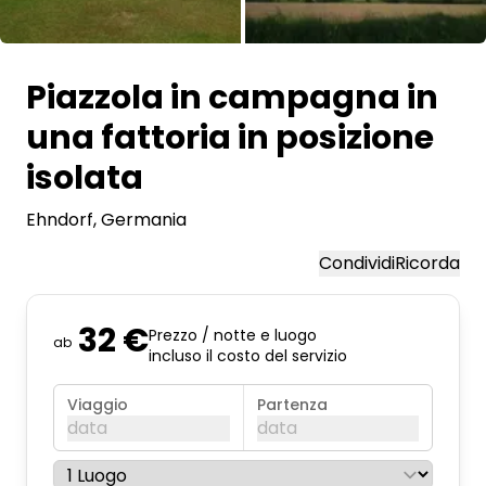
Chiedi a Howdy
Tutte le immagini
Piazzola in campagna in
Ispirazione fotografica
una fattoria in posizione
Suggerimenti e ispirazione
isolata
Storie dall'Hinterland
Ehndorf
, Germania
Buoni
Condividi
Ricorda
Chi siamo
32 €
Prezzo / notte e luogo
ab
incluso il costo del servizio
Negozio
Viaggio
Partenza
Contatti
data
data
agosto 2026
Select language
Il pros