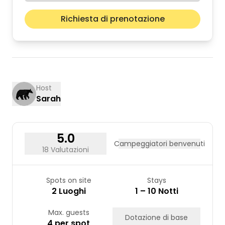
Richiesta di prenotazione
lun
mar
mer
gio
ven
sab
dom
01
02
03
04
05
06
07
08
09
10
11
12
13
14
15
16
17
18
19
20
21
22
23
Host
Sarah
24
25
26
27
28
29
30
31
5.0
Campeggiatori benvenuti
18 Valutazioni
Spots on site
Stays
2 Luoghi
1 – 10 Notti
Max. guests
Dotazione di base
4 per spot