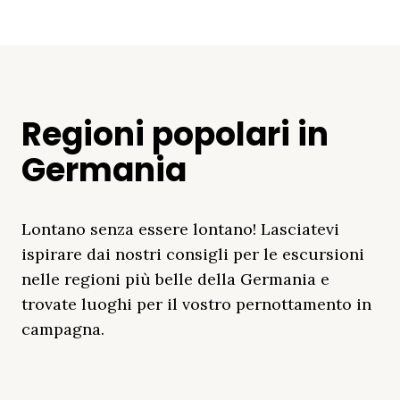
Regioni popolari in
Germania
Lontano senza essere lontano! Lasciatevi
ispirare dai nostri consigli per le escursioni
nelle regioni più belle della Germania e
trovate luoghi per il vostro pernottamento in
campagna.
Distretto Dei Laghi
Mar Baltico
Baviera
Schleswig-
Foresta Nera
Alpi
Del Meclemburgo
Holstein