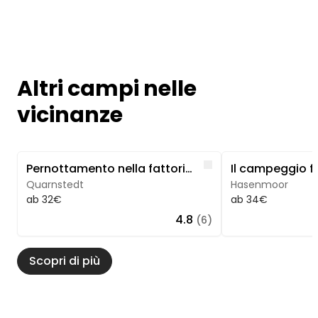
Altri campi nelle
vicinanze
Image 1 of 5
Image 1 of 5
Like
Pernottamento nella fattoria con vista sulle mucche
Quarnstedt
Hasenmoor
ab 32€
ab 34€
4.8
(6)
Scopri di più