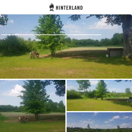
Hinterland
Indietro
Accedi
Registro
Diventare Host
Piazzole
Alloggi
Pianificazione viaggio