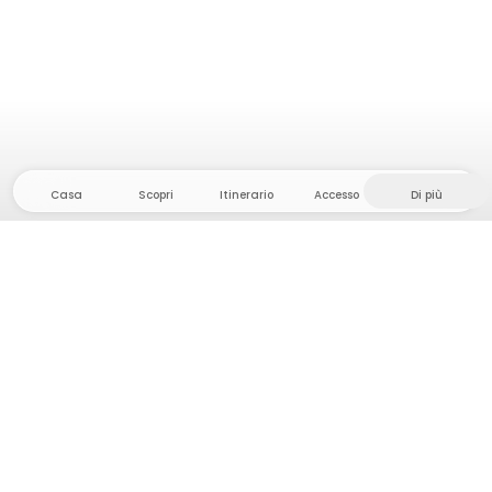
Casa
Scopri
Itinerario
Accesso
Di più
Dirigetevi verso il hinterland, dove la libertà e
l'avventura sono di casa! Qui troverete oltre 5000
tende e piazzole private in luoghi appartati per la
vostra prossima avventura all'aperto.
App Store
Google Play Store