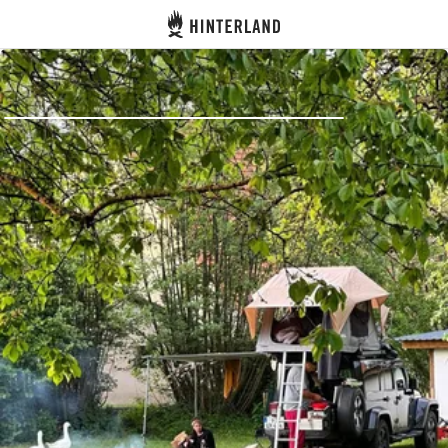
Hinterland
Indietro
Accedi
Registro
Diventare Host
Piazzole
Alloggi
Pianificazione viaggio