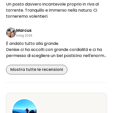
puntuale servizio di consegna del pane fresco al
Un posto davvero incantevole proprio in riva al
mattino.
torrente. Tranquillo e immerso nella natura. Ci
Torneremo volentieri.
torneremo volentieri.
Marcus
mag 2026
È andato tutto alla grande.
Denise ci ha accolti con grande cordialità e ci ha
permesso di scegliere un bel posticino nell'enorme
prato, che garantiva ampio spazio tra tutte le
piazzole.
Mostra tutte le recensioni
L'atmosfera era molto accogliente e il posto era
assolutamente tranquillo. I grandi alberi offrivano
una piacevole ombra e in sottofondo si sentiva lo
scroscio dell'acqua.
Ci siamo davvero goduti il nostro soggiorno al
Rappengarten e torneremo volentieri.