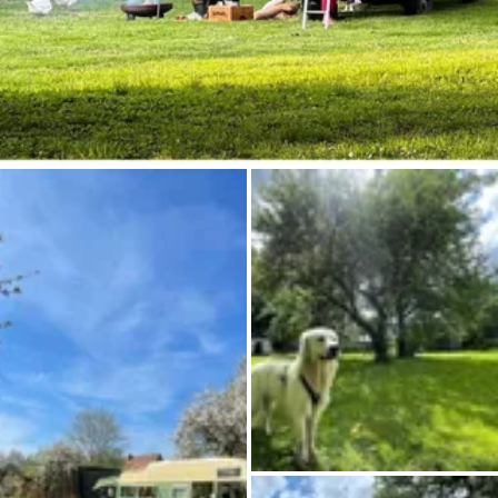
Chiedi a Howdy
Ispirazione fotografica
Suggerimenti e ispirazione
Storie dall'Hinterland
Buoni
Chi siamo
Negozio
Contatti
Select language