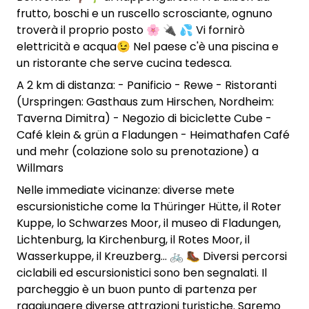
frutto, boschi e un ruscello scrosciante, ognuno
troverà il proprio posto 🌸 🔌 💦 Vi fornirò
elettricità e acqua😉 Nel paese c'è una piscina e
un ristorante che serve cucina tedesca.
A 2 km di distanza: - Panificio - Rewe - Ristoranti
(Urspringen: Gasthaus zum Hirschen, Nordheim:
Taverna Dimitra) - Negozio di biciclette Cube -
Café klein & grün a Fladungen - Heimathafen Café
und mehr (colazione solo su prenotazione) a
Willmars
Nelle immediate vicinanze: diverse mete
escursionistiche come la Thüringer Hütte, il Roter
Kuppe, lo Schwarzes Moor, il museo di Fladungen,
Lichtenburg, la Kirchenburg, il Rotes Moor, il
Wasserkuppe, il Kreuzberg... 🚲 🥾 Diversi percorsi
ciclabili ed escursionistici sono ben segnalati. Il
parcheggio è un buon punto di partenza per
raggiungere diverse attrazioni turistiche. Saremo