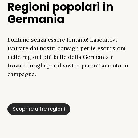
Regioni popolari in
Germania
Lontano senza essere lontano! Lasciatevi
ispirare dai nostri consigli per le escursioni
nelle regioni più belle della Germania e
trovate luoghi per il vostro pernottamento in
campagna.
Distretto Dei Laghi
Mar Baltico
Baviera
Schleswig-
Foresta Nera
Alpi
Del Meclemburgo
Holstein
Scoprire altre regioni