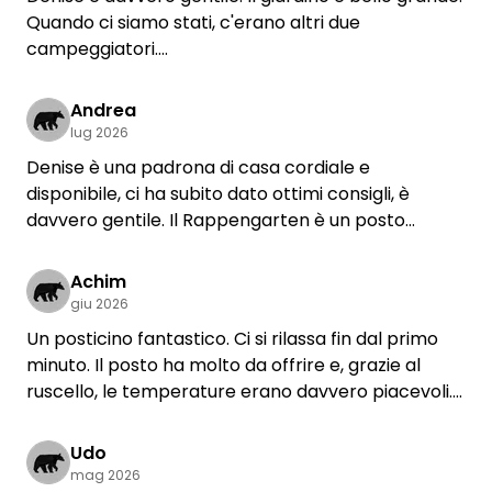
Quando ci siamo stati, c'erano altri due
campeggiatori.
Il paese di Sondheim è piccolo. Per fare la spesa
bisogna andare nel paese vicino.
Andrea
lug 2026
Denise è una padrona di casa cordiale e
disponibile, ci ha subito dato ottimi consigli, è
davvero gentile. Il Rappengarten è un posto
idilliaco! Molto tranquillo, si sente il mormorio del
ruscello e il canto degli uccelli. Fino alla fine
Achim
dell’orario di lavoro di venerdì si sentiva ancora in
giu 2026
lontananza il rumore della segheria, ma alle 16:00
Un posticino fantastico. Ci si rilassa fin dal primo
era tutto finito. Ci siamo trovati davvero bene e
minuto. Il posto ha molto da offrire e, grazie al
torneremo volentieri!
ruscello, le temperature erano davvero piacevoli.
Anche il nostro labrador ne è rimasto entusiasta :)
La comunicazione con Denise è stata serena,
Udo
rapida e chiara. Il fiore all’occhiello è stato il
mag 2026