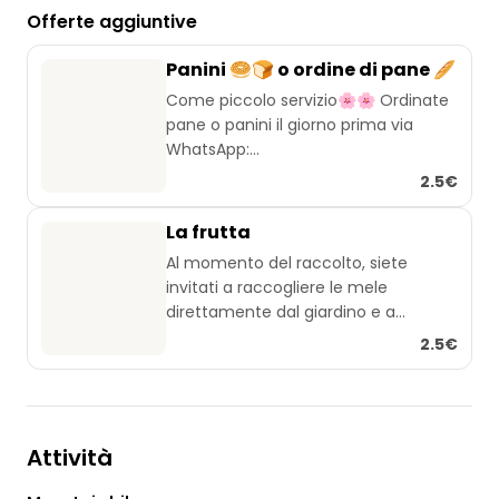
Offerte aggiuntive
Panini 🥯🍞 o ordine di pane 🥖
Come piccolo servizio🌸🌸 Ordinate
pane o panini il giorno prima via
WhatsApp:
01715444435
2.5€
Su richiesta, i panini al quark fatti in
casa o il pane alle carote 🥕
La frutta
zucchine possono essere disponibili
Al momento del raccolto, siete
con un supplemento in loco.
invitati a raccogliere le mele
L'importo si riferisce solo ai panini.
direttamente dal giardino e a
Decidete voi se fare il panettiere o se
portarle con voi durante il viaggio.
2.5€
fare il pane fatto a mano 🌱
Potete anche decidere sul posto.
A seconda della quantità 2,50 - 5
euro
Attività