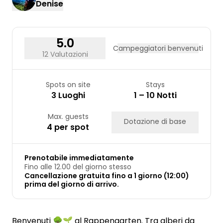
Denise
24
25
26
27
28
29
30
31
5.0
Campeggiatori benvenuti
12 Valutazioni
Spots on site
Stays
3 Luoghi
1 – 10 Notti
Max. guests
Dotazione di base
4 per spot
Prenotabile immediatamente
Fino alle 12.00 del giorno stesso
Cancellazione gratuita fino a 1 giorno (12:00)
prima del giorno di arrivo.
Benvenuti 🌳🌱 al Rappengarten. Tra alberi da