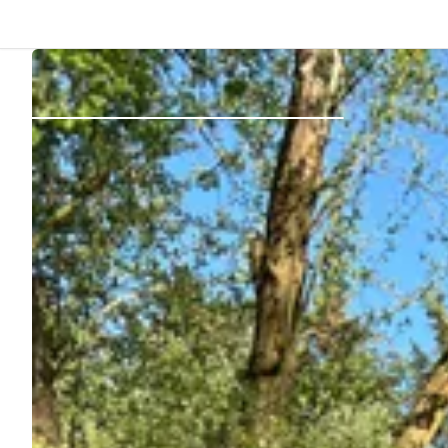
Indietro
Accedi
Registro
Diventare Host
Piazzole
Alloggi
Pianificazione viaggio