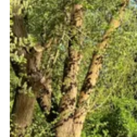
Chiedi a Howdy
Ispirazione fotografica
Suggerimenti e ispirazione
Storie dall'Hinterland
Buoni
Chi siamo
Negozio
Contatti
Select language