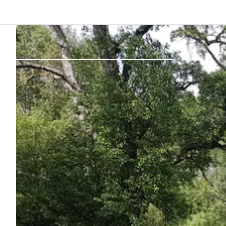
Indietro
Accedi
Registro
Diventare Host
Piazzole
Alloggi
Pianificazione viaggio