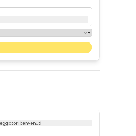
Il prossimo mese
sab
dom
01
02
08
09
15
16
22
23
29
30
ggiatori benvenuti