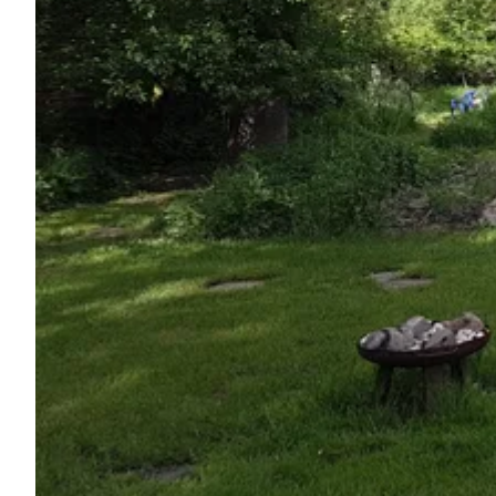
Chiedi a Howdy
Ispirazione fotografica
Suggerimenti e ispirazione
Storie dall'Hinterland
Buoni
Chi siamo
Negozio
Contatti
Select language