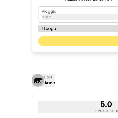
Viaggio
data
agosto 2026
lun
mar
03
04
10
11
17
18
Host
Anne
24
25
31
5.0
2 Valutazioni