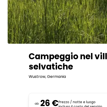
Campeggio nel vill
selvatiche
Wustrow
, Germania
26 €
Prezzo / notte e luogo
ab
incluso il costo del servizio