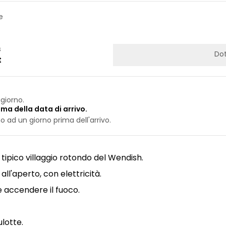
e
s
Dot
t
giorno.
ima della data di arrivo.
 ad un giorno prima dell'arrivo.
 tipico villaggio rotondo del Wendish.
ll'aperto, con elettricità.
le accendere il fuoco.
ulotte.