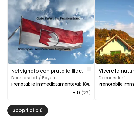
Image 1 of 5
Image 1 of 5
Like
Nel vigneto con prato idilliaco
Donnersdorf / Bayern
Donnersdorf
Prenotabile immediatamente
•
ab 18€
Prenotabile imm
5.0
(23)
Scopri di più