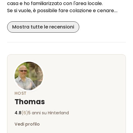
casa e ho familiarizzato con l'area locale.
Se si vuole, è possibile fare colazione e cenare.
I servizi igienici erano puliti e ben tenuti.
Un posto molto bello per fare escursioni, andare in
Mostra tutte le recensioni
bicicletta o semplicemente rilassarsi.
I padroni di casa sono molto cordiali, disponibili e
amano gli animali.
Io e il mio cane ci siamo sentiti molto a nostro agio.
Un'ottima piazzola nel complesso.
HOST
Thomas
4.8
(6)
5 anni su Hinterland
Vedi profilo