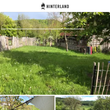
Hinterland
Indietro
Accedi
Registro
Diventare Host
Piazzole
Alloggi
Pianificazione viaggio