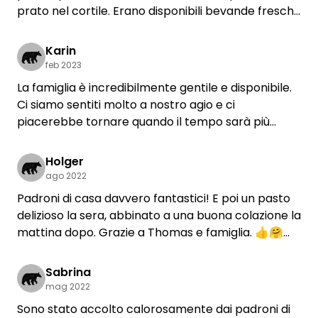
prato nel cortile. Erano disponibili bevande fresche
e i servizi igienici erano molto puliti. Thomas è stato
assolutamente cordiale e attento e la colazione è
Karin
stata servita anche al mattino. I Franconiani
feb 2023
direbbero "bassd scho" (massima lode in
La famiglia è incredibilmente gentile e disponibile.
Franconia).
Ci siamo sentiti molto a nostro agio e ci
piacerebbe tornare quando il tempo sarà più
bello. Grazie mille per la vostra ospitalità.
Holger
ago 2022
Padroni di casa davvero fantastici! E poi un pasto
delizioso la sera, abbinato a una buona colazione la
mattina dopo. Grazie a Thomas e famiglia. 👍🤗
Sabrina
mag 2022
Sono stato accolto calorosamente dai padroni di