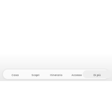
Casa
Scopri
Itinerario
Accesso
Di più
Dirigetevi verso il hinterland, dove la libertà e