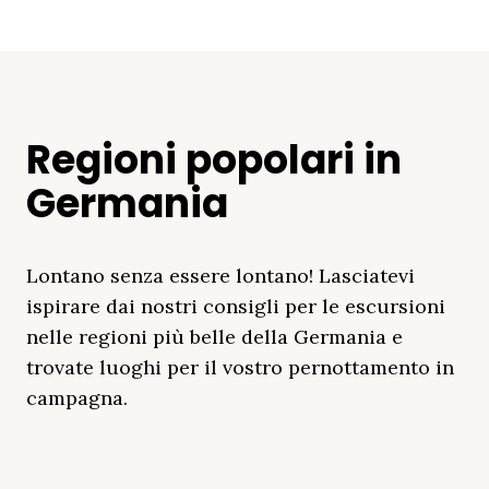
Regioni popolari in
Germania
Lontano senza essere lontano! Lasciatevi
ispirare dai nostri consigli per le escursioni
nelle regioni più belle della Germania e
trovate luoghi per il vostro pernottamento in
campagna.
Distretto Dei Laghi
Mar Baltico
Baviera
Schleswig-
Foresta Nera
Alpi
Del Meclemburgo
Holstein