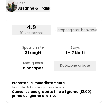
17
18
19
20
21
22
23
Host
Susanne & Frank
24
25
26
27
28
29
30
31
4.9
Campeggiatori benvenuti
19 Valutazioni
Spots on site
Stays
3 Luoghi
1 – 7 Notti
Max. guests
Dotazione di base
6 per spot
Prenotabile immediatamente
Fino alle 18.00 del giorno stesso
Cancellazione gratuita fino a 1 giorno (12:00)
prima del giorno di arrivo.