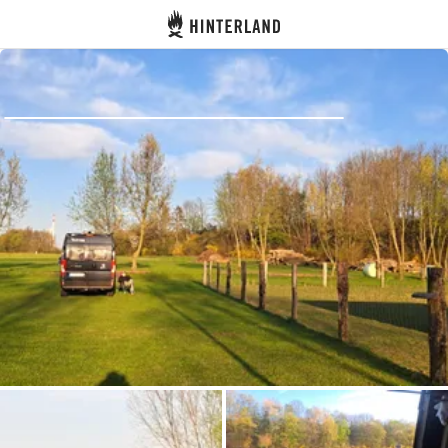
Hinterland
Indietro
Accedi
Registro
Diventare Host
Piazzole
Alloggi
Pianificazione viaggio