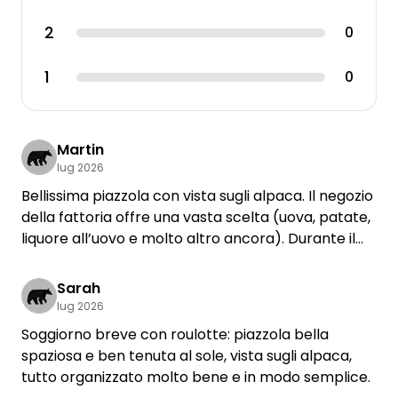
2
0
1
0
Martin
lug 2026
Bellissima piazzola con vista sugli alpaca. Il negozio
della fattoria offre una vasta scelta (uova, patate,
liquore all’uovo e molto altro ancora). Durante il
giorno si sente il rumore della vicina linea
ferroviaria, ma di notte era molto tranquillo. Ci
Sarah
torneremmo sicuramente.
lug 2026
Soggiorno breve con roulotte: piazzola bella
spaziosa e ben tenuta al sole, vista sugli alpaca,
tutto organizzato molto bene e in modo semplice.