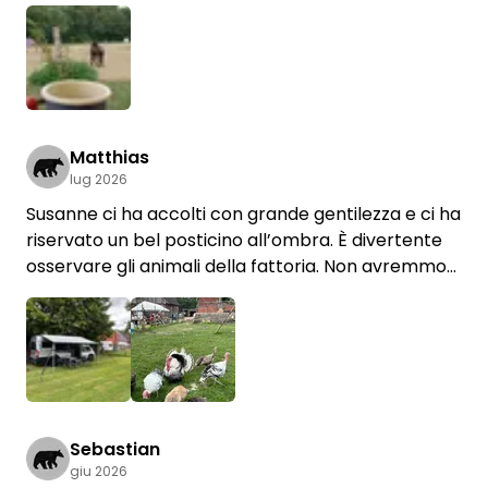
Matthias
lug 2026
Susanne ci ha accolti con grande gentilezza e ci ha
riservato un bel posticino all’ombra. È divertente
osservare gli animali della fattoria. Non avremmo
mai immaginato che fosse così divertente
osservare la vita sociale dei tacchini! Per caso
c’era proprio il mercatino dell’usato della fattoria,
ed è stato molto interessante.
Torneremo volentieri
Sebastian
giu 2026