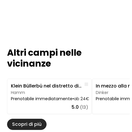
Altri campi nelle
vicinanze
Image 1 of 5
Image 1 of 5
Like
Klein Büllerbü nel distretto di Hamm-Rhynern
Hamm
Dinker
Prenotabile immediatamente
•
ab 24€
Prenotabile imm
5.0
(13)
Scopri di più