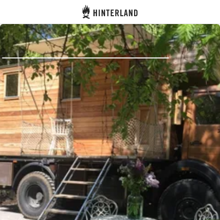
Hinterland
Indietro
Accedi
Registro
Diventare Host
Piazzole
Alloggi
Pianificazione viaggio