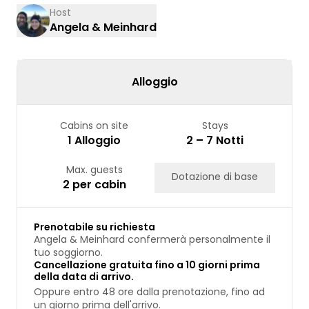
10
11
12
13
14
15
16
Host
Angela & Meinhard
17
18
19
20
21
22
23
24
25
26
27
28
29
30
31
Alloggio
Cabins on site
Stays
1 Alloggio
2 – 7 Notti
Max. guests
Dotazione di base
2 per cabin
Prenotabile su richiesta
Angela & Meinhard confermerà personalmente il
tuo soggiorno.
Cancellazione gratuita fino a 10 giorni prima
della data di arrivo.
Oppure entro 48 ore dalla prenotazione, fino ad
un giorno prima dell'arrivo.