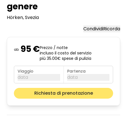
genere
Hörken
, Svezia
Condividi
Ricorda
95 €
Prezzo / notte
ab
incluso il costo del servizio
più 35.00€ spese di pulizia
Viaggio
Partenza
data
data
agosto 2026
Il pros
Richiesta di prenotazione
lun
mar
mer
gio
ven
sab
dom
01
02
03
04
05
06
07
08
09