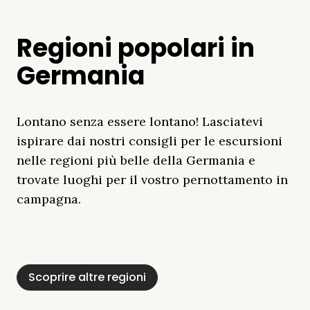
Regioni popolari in
Germania
Lontano senza essere lontano! Lasciatevi
ispirare dai nostri consigli per le escursioni
nelle regioni più belle della Germania e
trovate luoghi per il vostro pernottamento in
campagna.
Distretto Dei Laghi
Mar Baltico
Baviera
Schleswig-
Foresta Nera
Alpi
Del Meclemburgo
Holstein
Scoprire altre regioni