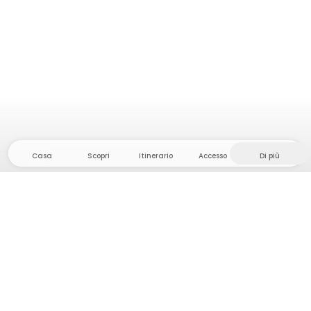
Casa
Scopri
Itinerario
Accesso
Di più
Dirigetevi verso il hinterland, dove la libertà e
l'avventura sono di casa! Qui troverete oltre 5000
tende e piazzole private in luoghi appartati per la
vostra prossima avventura all'aperto.