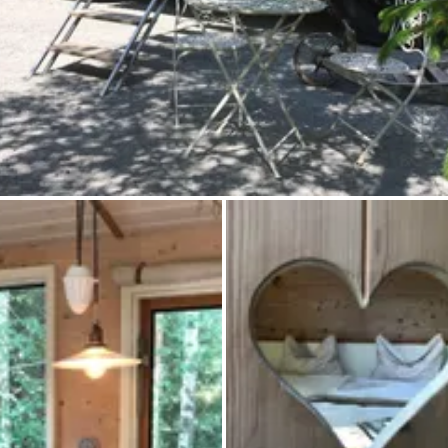
Chiedi a Howdy
Ispirazione fotografica
Suggerimenti e ispirazione
Storie dall'Hinterland
Buoni
Chi siamo
Negozio
Contatti
Select language