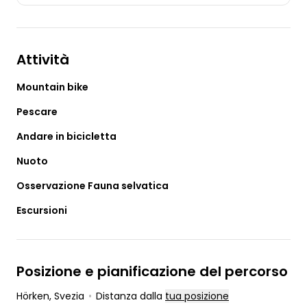
stagione e della disponibilità e vi
verrà comunicata in loco.
Prezzo valido per persona
Attività
Mountain bike
Pescare
Andare in bicicletta
Nuoto
Osservazione Fauna selvatica
Escursioni
Posizione e pianificazione del percorso
Hörken
, Svezia
•
Distanza dalla
tua posizione