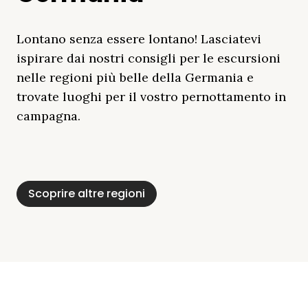
Lontano senza essere lontano! Lasciatevi
ispirare dai nostri consigli per le escursioni
nelle regioni più belle della Germania e
trovate luoghi per il vostro pernottamento in
campagna.
Distretto Dei Laghi
Mar Baltico
Baviera
Schleswig-
Foresta Nera
Alpi
Del Meclemburgo
Holstein
Scoprire altre regioni