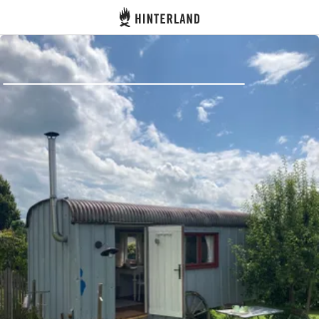
Hinterland
Indietro
Accedi
Registro
Diventare Host
Piazzole
Alloggi
Pianificazione viaggio