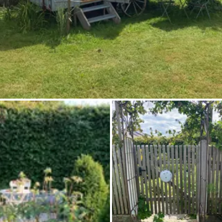
Chiedi a Howdy
Ispirazione fotografica
Suggerimenti e ispirazione
Storie dall'Hinterland
Buoni
Chi siamo
Negozio
Contatti
Select language