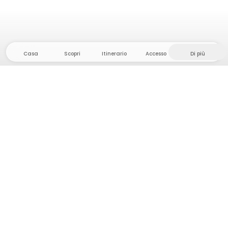
Casa
Scopri
Itinerario
Accesso
Di più
Dirigetevi verso il hinterland, dove la libertà e
l'avventura sono di casa! Qui troverete oltre 5000
tende e piazzole private in luoghi appartati per la
vostra prossima avventura all'aperto.
App Store
Google Play Store
Campi e cabine
Pianificazione viaggio
Chiedi a Howdy