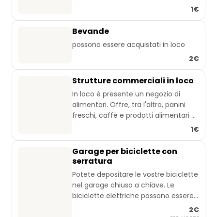
1€
Bevande
possono essere acquistati in loco
2€
Strutture commerciali in loco
In loco è presente un negozio di
alimentari. Offre, tra l'altro, panini
freschi, caffè e prodotti alimentari di
base.
1€
Garage per biciclette con
serratura
Potete depositare le vostre biciclette
nel garage chiuso a chiave. Le
biciclette elettriche possono essere
ricaricate. Sono disponibili kit di
2€
riparazione per biciclette, pompa per