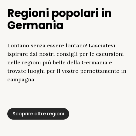
Regioni popolari in
Germania
Lontano senza essere lontano! Lasciatevi
ispirare dai nostri consigli per le escursioni
nelle regioni più belle della Germania e
trovate luoghi per il vostro pernottamento in
campagna.
Distretto Dei Laghi
Mar Baltico
Baviera
Schleswig-
Foresta Nera
Alpi
Del Meclemburgo
Holstein
Scoprire altre regioni