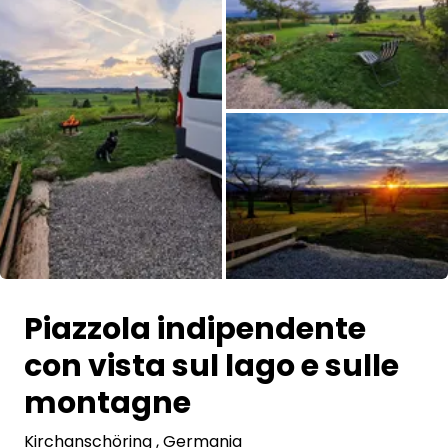
Chiedi a Howdy
Ispirazione fotografica
Suggerimenti e ispirazione
Storie dall'Hinterland
Buoni
Tutte le immagini
Chi siamo
Piazzola indipendente
Negozio
con vista sul lago e sulle
Contatti
montagne
Kirchanschöring
Select language
, Germania