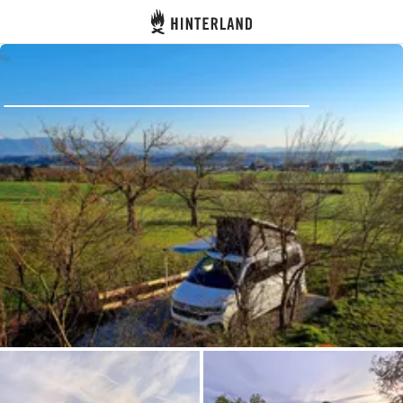
Hinterland
Indietro
Accedi
Registro
Diventare Host
Piazzole
Alloggi
Pianificazione viaggio