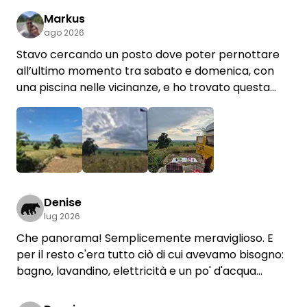
Markus
ago 2026
Stavo cercando un posto dove poter pernottare
all’ultimo momento tra sabato e domenica, con
una piscina nelle vicinanze, e ho trovato questa
piazzola singola. Cercavo un luogo tranquillo e
l’annuncio mi ha subito convinto. Ho quindi inviato
una richiesta e ho ricevuto una risposta in tempi
rapidi. Tutto è stato semplice dall’inizio alla fine.
Franziska e Johann sono stati molto gentili e
+1
disponibili. Per noi è stato meglio del previsto e
ringraziamo di cuore i nostri adorabili padroni di
Denise
lug 2026
casa. Tranquillità assoluta, vista fantastica. Ci
torneremo volentieri!
Che panorama! Semplicemente meraviglioso. E
per il resto c'era tutto ciò di cui avevamo bisogno:
bagno, lavandino, elettricità e un po' d'acqua
fresca – tutto perfetto. Grazie! Torneremo
volentieri