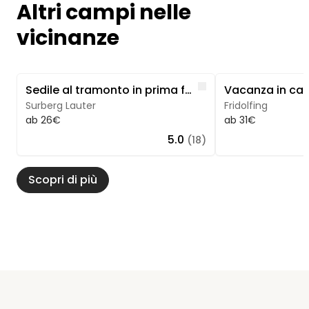
Altri campi nelle
vicinanze
Image 1 of 5
Image 1 of 5
Like
Sedile al tramonto in prima fila
Surberg Lauter
Fridolfing
ab 26€
ab 31€
5.0
(18)
Scopri di più