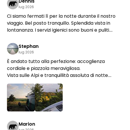
Dennis
lug 2026
Ci siamo fermati lì per la notte durante il nostro
viaggio. Bel posto tranquillo. Splendida vista in
lontananza. I servizi igienici sono buoni e puliti.
Entrambi i padroni di casa sono gentili.
Purtroppo, avendo lasciato temporaneamente
Stephan
due casse sulla piazzola, ci siamo ritrovati con un
lug 2026
sacco di formiche nel camper.
È andato tutto alla perfezione: accoglienza
cordiale e piazzola meravigliosa.
Vista sulle Alpi e tranquillità assoluta di notte.
I servizi igienici sono curatissimi e pulitissimi.
Ci torneremo molto volentieri 😊
Marion
lug 2026