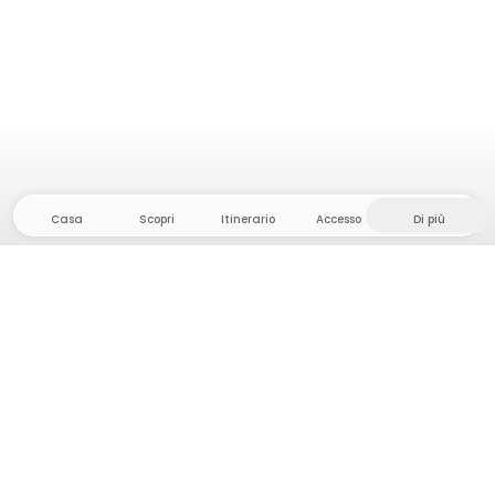
Casa
Scopri
Itinerario
Accesso
Di più
Dirigetevi verso il hinterland, dove la libertà e
l'avventura sono di casa! Qui troverete oltre 5000
tende e piazzole private in luoghi appartati per la
vostra prossima avventura all'aperto.
App Store
Google Play Store