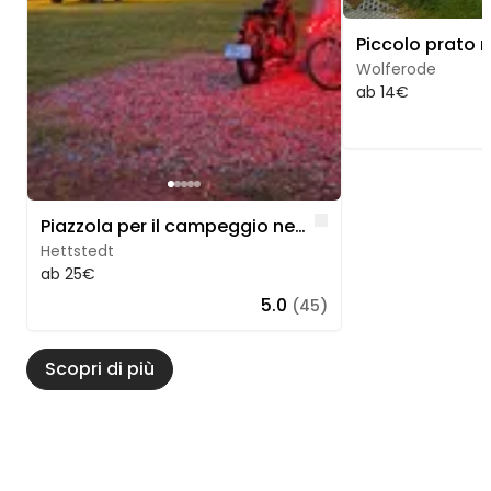
Wolferode
ab 14€
Like
Piazzola per il campeggio nella città del rame di Hettstedt
Hettstedt
ab 25€
5.0
(45)
Scopri di più