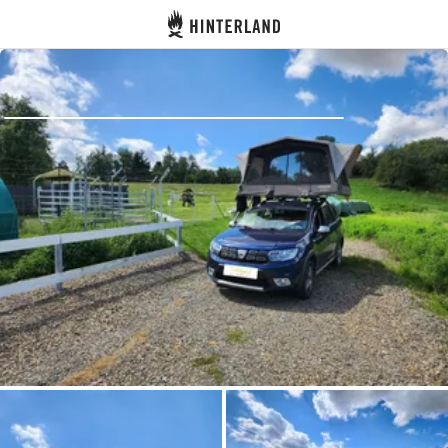
Hinterland
Indietro
Accedi
Registro
Diventare Host
Piazzole
Alloggi
Pianificazione viaggio