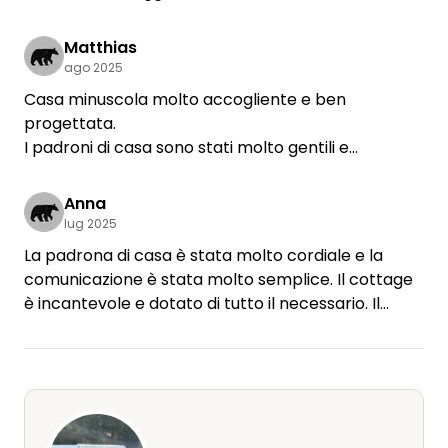
mozzafiato. Esplorate la zona in bicicletta. Il sito è
ancora in fase di sviluppo, ma promette di
Matthias
diventare un vero e proprio rifugio immerso nella
ago 2025
natura. Eravamo in 4. È piccolina, ma non sembra
Casa minuscola molto accogliente e ben
affatto.
progettata.
I padroni di casa sono stati molto gentili e
disponibili!
Anna
lug 2025
La padrona di casa è stata molto cordiale e la
comunicazione è stata molto semplice. Il cottage
è incantevole e dotato di tutto il necessario. Il
campeggio è ancora in costruzione, ha una piscina
molto bella, un piccolo negozio e un ristorante.
Abbiamo trascorso una vacanza molto bella.