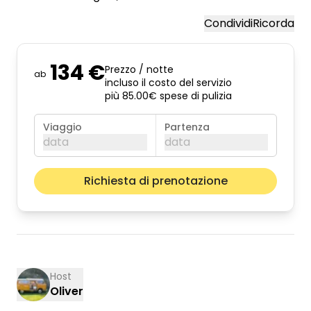
Condividi
Ricorda
134 €
Prezzo / notte
ab
incluso il costo del servizio
più 85.00€ spese di pulizia
Viaggio
Partenza
data
data
agosto 2026
Il pros
Richiesta di prenotazione
lun
mar
mer
gio
ven
sab
dom
01
02
03
04
05
06
07
08
09
10
11
12
13
14
15
16
Host
Oliver
17
18
19
20
21
22
23