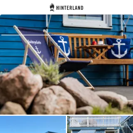
Hinterland
Indietro
Accedi
Registro
Diventare Host
Piazzole
Alloggi
Pianificazione viaggio