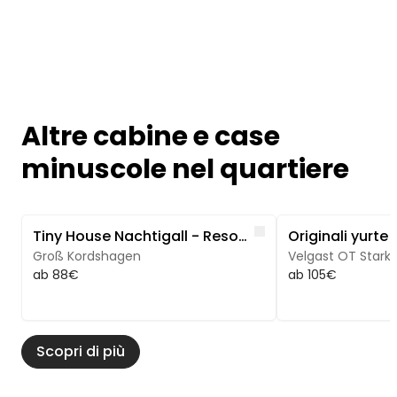
Altre cabine e case
minuscole nel quartiere
Image 1 of 5
Image 1 of 5
Like
Tiny House Nachtigall - Resort & Spa per le vacanze sul Mar Baltico
Groß Kordshagen
Velgast OT Stark
ab 88€
ab 105€
Scopri di più