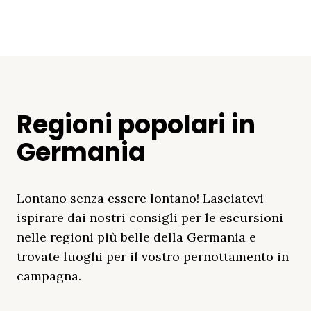
Regioni popolari in
Germania
Lontano senza essere lontano! Lasciatevi
ispirare dai nostri consigli per le escursioni
nelle regioni più belle della Germania e
trovate luoghi per il vostro pernottamento in
campagna.
Distretto Dei Laghi
Mar Baltico
Baviera
Schleswig-