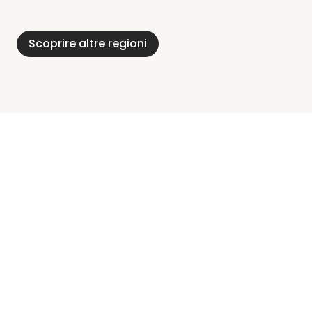
Foresta Nera
Alpi
Del Meclemburgo
Holstein
Scoprire altre regioni