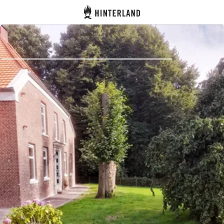
Hinterland
Indietro
Accedi
Registro
Diventare Host
Piazzole
Alloggi
Pianificazione viaggio