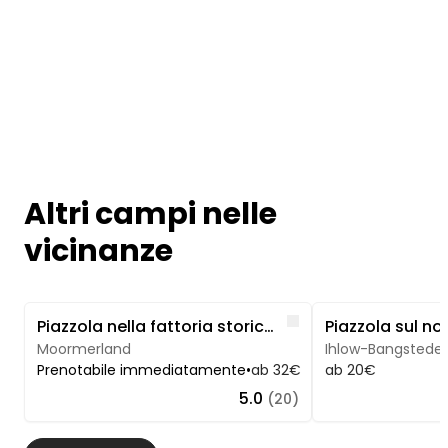
Altri campi nelle
vicinanze
Image 1 of 5
Image 1 of 5
Like
Piazzola nella fattoria storica della Frisia orientale
Moormerland
Ihlow-Bangstede
Prenotabile immediatamente
•
ab 32€
ab 20€
5.0
(20)