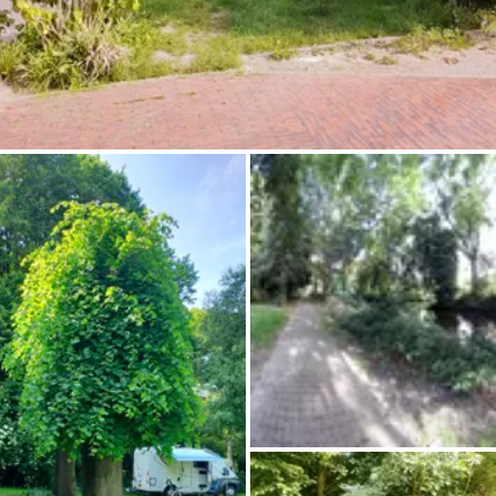
Chiedi a Howdy
Ispirazione fotografica
Suggerimenti e ispirazione
Storie dall'Hinterland
Buoni
Chi siamo
Negozio
Contatti
Select language