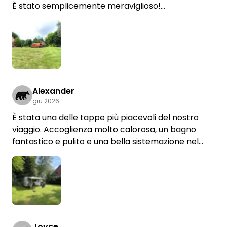
È stato semplicemente meraviglioso!
Doris è una padrona di casa davvero molto
gentile!
Tutto era perfetto!
I servizi igienici, la doccia,
un piccolo angolo lavapiatti davvero accogliente...
C'era tutto e era tutto pulitissimo!
Torneremo sicuramente presto!
Alexander
giu 2026
È stata una delle tappe più piacevoli del nostro
viaggio. Accoglienza molto calorosa, un bagno
fantastico e pulito e una bella sistemazione nel
cuore di un giardino verdeggiante. Il supermercato
e la panetteria sono raggiungibili a piedi in pochi
minuti.
Torneremo volentieri.
Joyce