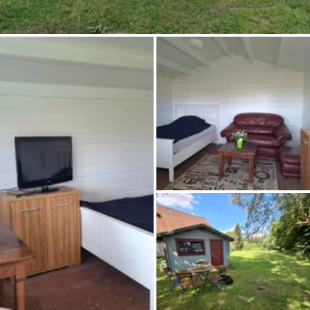
Chiedi a Howdy
Ispirazione fotografica
Suggerimenti e ispirazione
Storie dall'Hinterland
Buoni
Chi siamo
Negozio
Contatti
Select language