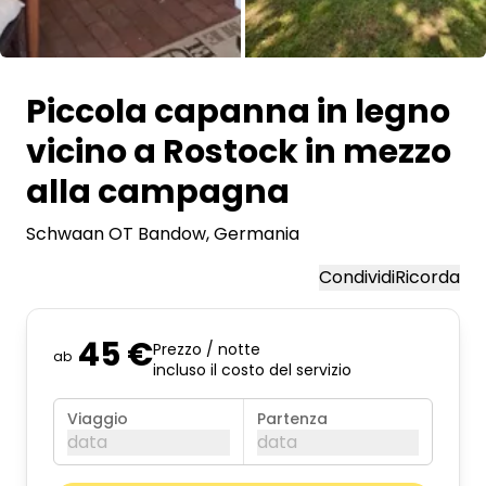
Tutte le immagini
Piccola capanna in legno
vicino a Rostock in mezzo
alla campagna
Schwaan OT Bandow
, Germania
Condividi
Ricorda
45 €
Prezzo / notte
ab
incluso il costo del servizio
Viaggio
Partenza
data
data
agosto 2026