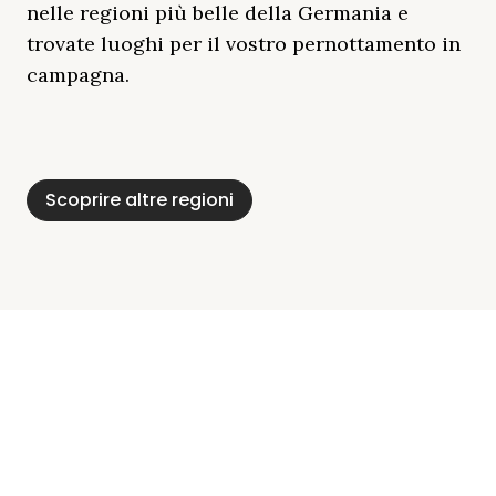
nelle regioni più belle della Germania e
trovate luoghi per il vostro pernottamento in
campagna.
Distretto Dei Laghi
Mar Baltico
Baviera
Schleswig-
Foresta Nera
Alpi
Del Meclemburgo
Holstein
Scoprire altre regioni