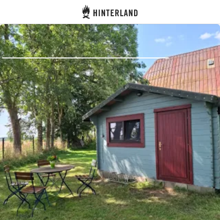
Hinterland
Indietro
Accedi
Registro
Diventare Host
Piazzole
Alloggi
Pianificazione viaggio