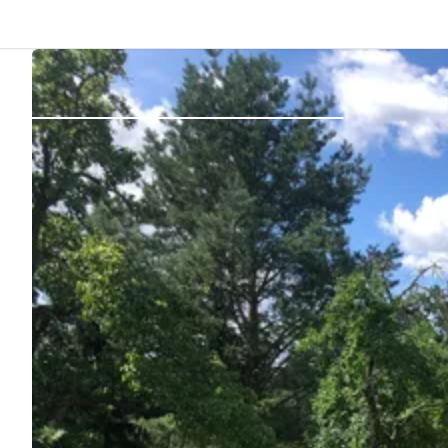
Indietro
Accedi
Registro
Diventare Host
Piazzole
Alloggi
Pianificazione viaggio