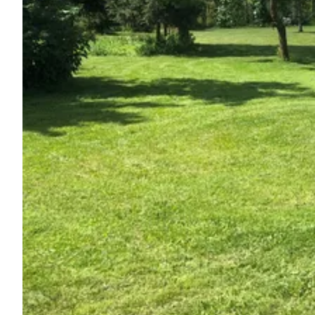
Chiedi a Howdy
Ispirazione fotografica
Suggerimenti e ispirazione
Storie dall'Hinterland
Buoni
Chi siamo
Negozio
Contatti
Select language