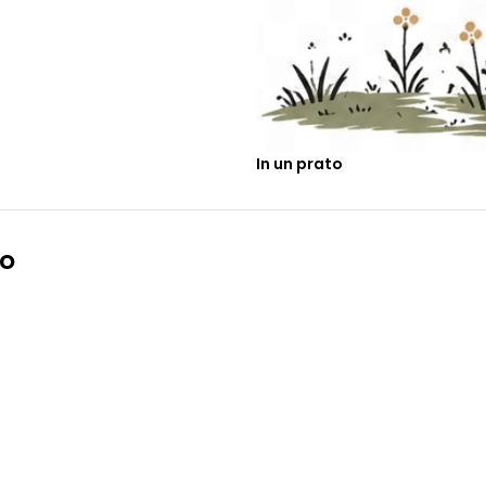
In un prato
io