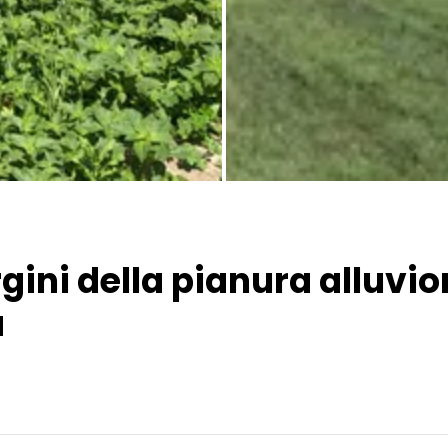
ni della pianura alluviona
a