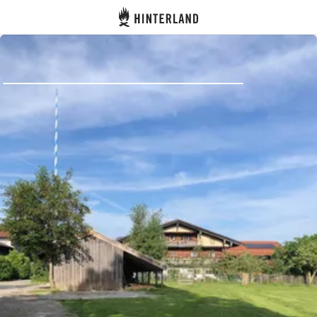
Hinterland
Indietro
Accedi
Registro
Diventare Host
Piazzole
Alloggi
Pianificazione viaggio