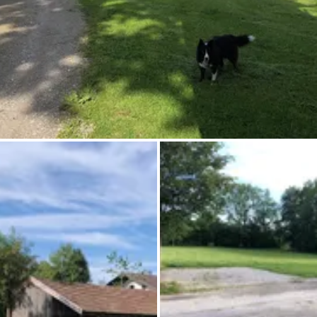
Chiedi a Howdy
Ispirazione fotografica
Suggerimenti e ispirazione
Storie dall'Hinterland
Buoni
Chi siamo
Negozio
Contatti
Select language