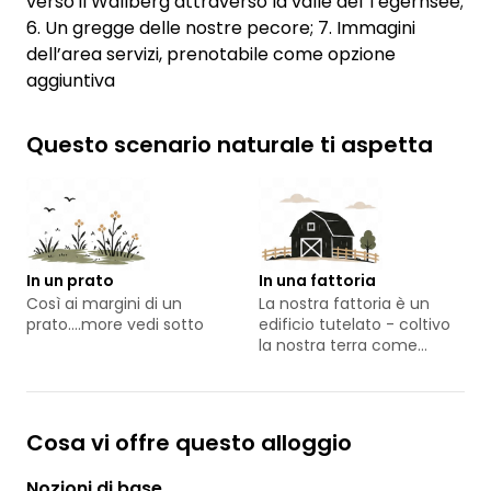
verso il Wallberg attraverso la valle del Tegernsee;
6. Un gregge delle nostre pecore; 7. Immagini
dell’area servizi, prenotabile come opzione
aggiuntiva
Questo scenario naturale ti aspetta
In un prato
In una fattoria
Così ai margini di un
La nostra fattoria è un
prato....more vedi sotto
edificio tutelato - coltivo
la nostra terra come
azienda agricola biologica
con un piccolo
allevamento di pecore
Cosa vi offre questo alloggio
Nozioni di base