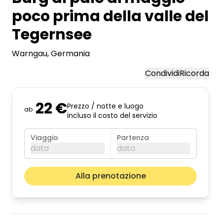
poco prima della valle del
Tegernsee
Warngau
, Germania
Condividi
Ricorda
22 €
Prezzo / notte e luogo
ab
incluso il costo del servizio
Viaggio
Partenza
data
data
agosto 2026
Il pros
Alla prenotazione
lun
mar
mer
gio
ven
sab
dom
01
02