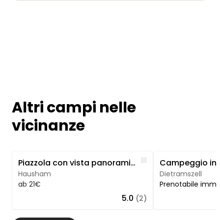
Altri campi nelle
vicinanze
Image 1 of 4
Image 1 of 4
Like
Piazzola con vista panoramica in un idilliaco agriturismo
Hausham
Dietramszell
ab 21€
Prenotabile imm
5.0
(2)