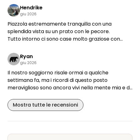
Hendrike
giu 2026
Piazzola estremamente tranquilla con una
splendida vista su un prato con le pecore.
Tutto intorno ci sono case molto graziose con
splendide rose.
Pista ciclabile che conduce direttamente al lago
Ryan
Tegernsee proprio accanto.
giu 2026
I servizi igienici sono in stile rustico ma molto puliti.
Il nostro soggiorno risale ormai a qualche
La comunicazione con il proprietario Marc è stata
settimana fa, ma i ricordi di questo posto
affidabile e piacevole.
meraviglioso sono ancora vivi nella mente mia e di
Non vediamo l'ora di tornarci!
mia moglie. Marc è un padrone di casa fantastico,
attento e soprattutto generoso. Ci siamo trovati
Mostra tutte le recensioni
così bene che abbiamo deciso di rimanere subito
una settimana. Torneremo sicuramente e non
vediamo l’ora.
Grazie ancora per i bellissimi giorni trascorsi da