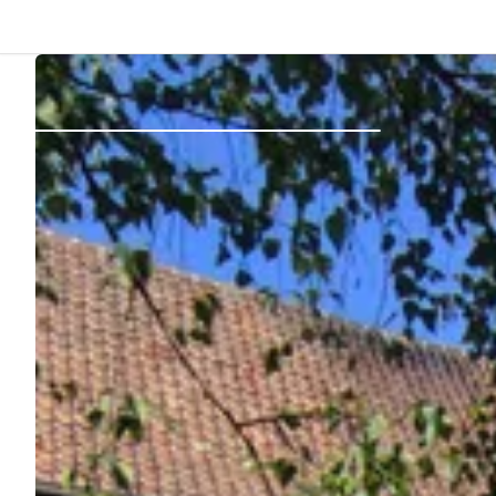
Indietro
Accedi
Registro
Diventare Host
Piazzole
Alloggi
Pianificazione viaggio