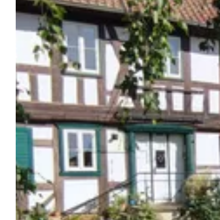
Chiedi a Howdy
Ispirazione fotografica
Suggerimenti e ispirazione
Storie dall'Hinterland
Buoni
Chi siamo
Negozio
Contatti
Select language