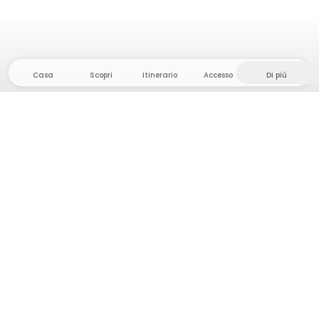
Casa
Scopri
Itinerario
Accesso
Di più
Dirigetevi verso il hinterland, dove la libertà e
l'avventura sono di casa! Qui troverete oltre 5000
tende e piazzole private in luoghi appartati per la
vostra prossima avventura all'aperto.
App Store
Google Play Store
Campi e cabine
Pianificazione viaggio
Chiedi a Howdy