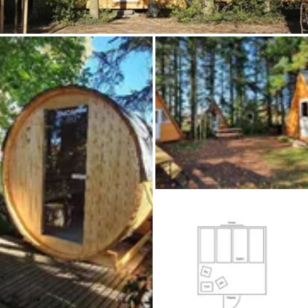
Chiedi a Howdy
Ispirazione fotografica
Suggerimenti e ispirazione
Storie dall'Hinterland
Buoni
Chi siamo
Negozio
Contatti
Select language