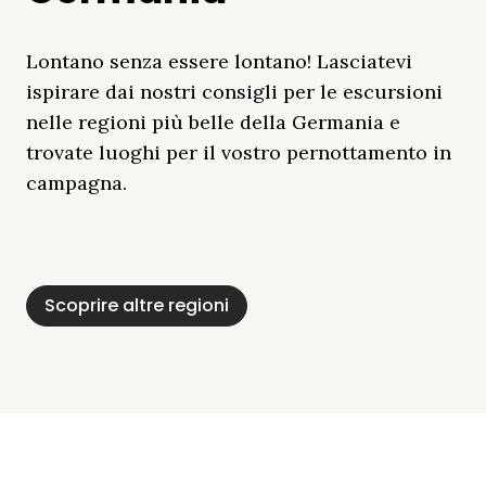
Lontano senza essere lontano! Lasciatevi
ispirare dai nostri consigli per le escursioni
nelle regioni più belle della Germania e
trovate luoghi per il vostro pernottamento in
campagna.
Distretto Dei Laghi
Mar Baltico
Baviera
Schleswig-
Foresta Nera
Alpi
Del Meclemburgo
Holstein
Scoprire altre regioni