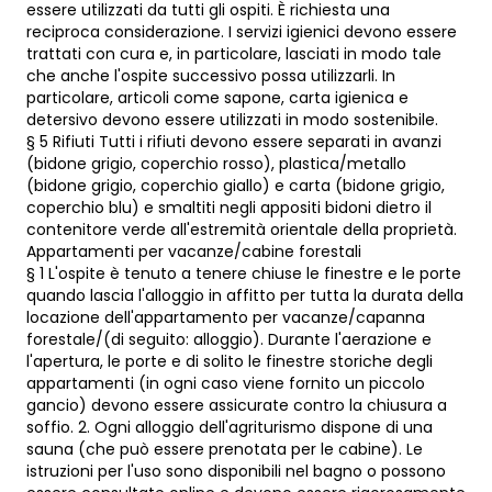
essere utilizzati da tutti gli ospiti. È richiesta una
reciproca considerazione. I servizi igienici devono essere
trattati con cura e, in particolare, lasciati in modo tale
che anche l'ospite successivo possa utilizzarli. In
particolare, articoli come sapone, carta igienica e
detersivo devono essere utilizzati in modo sostenibile.
§ 5 Rifiuti Tutti i rifiuti devono essere separati in avanzi
(bidone grigio, coperchio rosso), plastica/metallo
(bidone grigio, coperchio giallo) e carta (bidone grigio,
coperchio blu) e smaltiti negli appositi bidoni dietro il
contenitore verde all'estremità orientale della proprietà.
Appartamenti per vacanze/cabine forestali
§ 1 L'ospite è tenuto a tenere chiuse le finestre e le porte
quando lascia l'alloggio in affitto per tutta la durata della
locazione dell'appartamento per vacanze/capanna
forestale/(di seguito: alloggio). Durante l'aerazione e
l'apertura, le porte e di solito le finestre storiche degli
appartamenti (in ogni caso viene fornito un piccolo
gancio) devono essere assicurate contro la chiusura a
soffio. 2. Ogni alloggio dell'agriturismo dispone di una
sauna (che può essere prenotata per le cabine). Le
istruzioni per l'uso sono disponibili nel bagno o possono