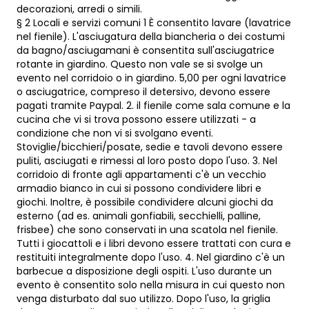
decorazioni, arredi o simili.
§ 2 Locali e servizi comuni 1 È consentito lavare (lavatrice
nel fienile). L'asciugatura della biancheria o dei costumi
da bagno/asciugamani è consentita sull'asciugatrice
rotante in giardino. Questo non vale se si svolge un
evento nel corridoio o in giardino. 5,00 per ogni lavatrice
o asciugatrice, compreso il detersivo, devono essere
pagati tramite Paypal. 2. il fienile come sala comune e la
cucina che vi si trova possono essere utilizzati - a
condizione che non vi si svolgano eventi.
Stoviglie/bicchieri/posate, sedie e tavoli devono essere
puliti, asciugati e rimessi al loro posto dopo l'uso. 3. Nel
corridoio di fronte agli appartamenti c'è un vecchio
armadio bianco in cui si possono condividere libri e
giochi. Inoltre, è possibile condividere alcuni giochi da
esterno (ad es. animali gonfiabili, secchielli, palline,
frisbee) che sono conservati in una scatola nel fienile.
Tutti i giocattoli e i libri devono essere trattati con cura e
restituiti integralmente dopo l'uso. 4. Nel giardino c'è un
barbecue a disposizione degli ospiti. L'uso durante un
evento è consentito solo nella misura in cui questo non
venga disturbato dal suo utilizzo. Dopo l'uso, la griglia