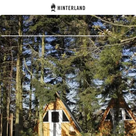
Hinterland
Indietro
Accedi
Registro
Diventare Host
Piazzole
Alloggi
Pianificazione viaggio