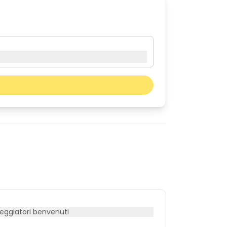
Il prossimo mese
sab
dom
01
02
08
09
15
16
22
23
29
30
ggiatori benvenuti