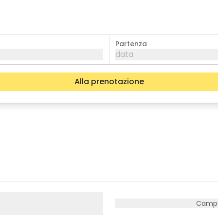
Partenza
data
Alla prenotazione
mer
gio
ven
05
06
07
12
13
14
19
20
21
26
27
28
Campe