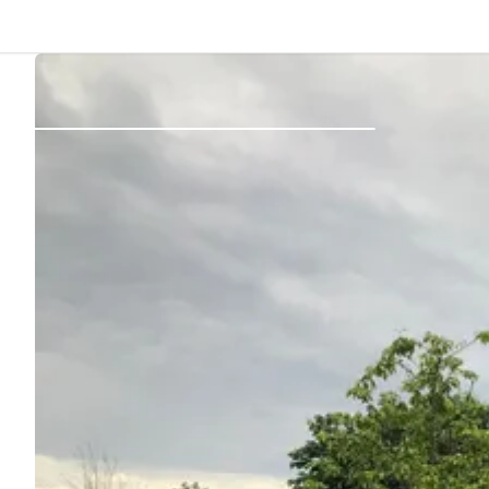
Indietro
Accedi
Registro
Diventare Host
Piazzole
Alloggi
Pianificazione viaggio