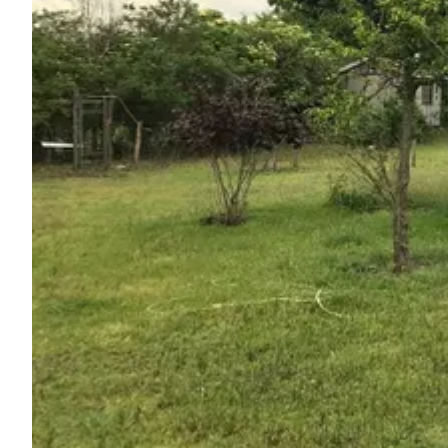
Chiedi a Howdy
Ispirazione fotografica
Suggerimenti e ispirazione
Storie dall'Hinterland
Buoni
Chi siamo
Negozio
Contatti
Select language