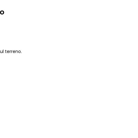
io
sul terreno.