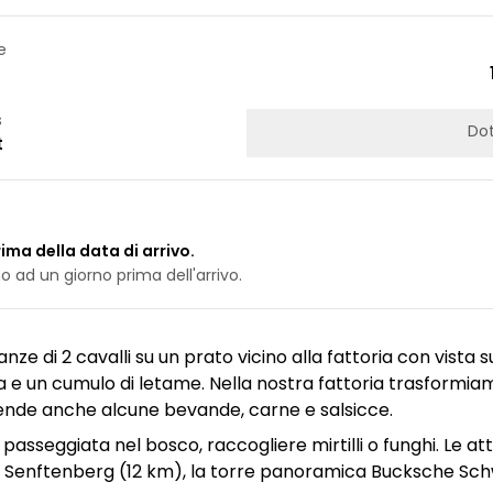
e
s
Dot
t
ima della data di arrivo.
 ad un giorno prima dell'arrivo.
nanze di 2 cavalli su un prato vicino alla fattoria con vista s
gnaia e un cumulo di letame. Nella nostra fattoria trasformiam
 vende anche alcune bevande, carne e salsicce.
 passeggiata nel bosco, raccogliere mirtilli o funghi. Le att
 Senftenberg (12 km), la torre panoramica Bucksche Schwe