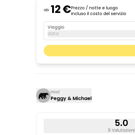
12 €
Prezzo / notte e luogo
ab
incluso il costo del servizio
Viaggio
data
agosto 2026
lun
mar
03
04
10
11
Host
Peggy & Michael
17
18
24
25
31
5.0
9 Valutazioni