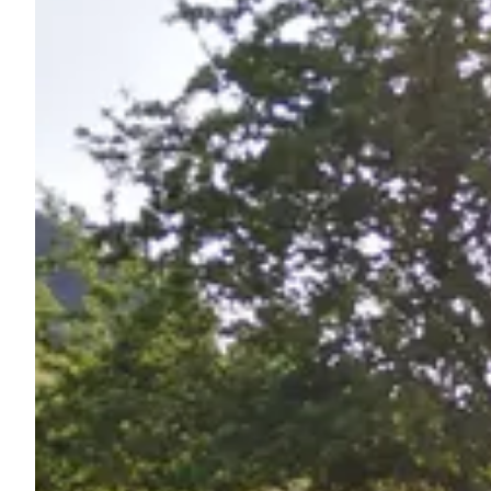
Chiedi a Howdy
Ispirazione fotografica
Suggerimenti e ispirazione
Storie dall'Hinterland
Buoni
Chi siamo
Negozio
Contatti
Select language