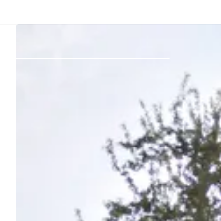
Indietro
Accedi
Registro
Diventare Host
Piazzole
Alloggi
Pianificazione viaggio