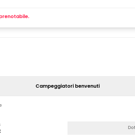
prenotabile.
Campeggiatori benvenuti
e
s
Dot
t