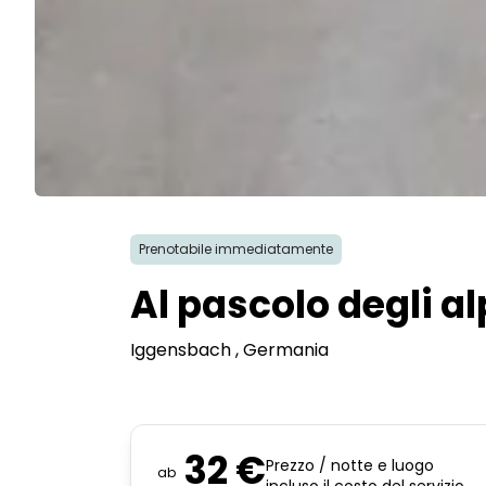
Prenotabile immediatamente
Al pascolo degli 
Iggensbach
, Germania
32 €
Prezzo / notte e luogo
ab