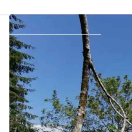
Indietro
Accedi
Registro
Diventare Host
Piazzole
Alloggi
Pianificazione viaggio