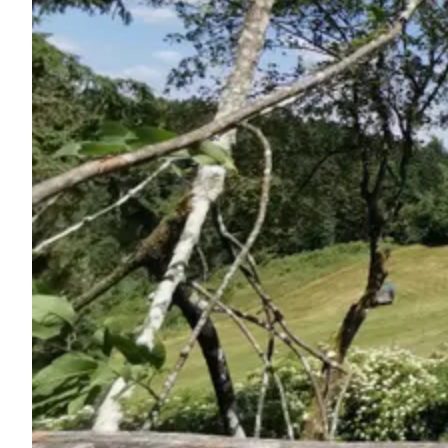
Chiedi a Howdy
Ispirazione fotografica
Suggerimenti e ispirazione
Storie dall'Hinterland
Buoni
Chi siamo
Negozio
Contatti
Select language