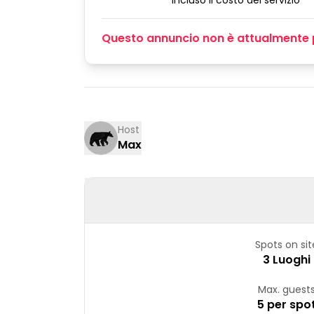
incluso il costo del servizio
Questo annuncio non è attualmente 
Host
Max
Spots on sit
3 Luoghi
Max. guest
5 per spo