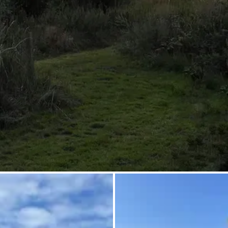
Chiedi a Howdy
Ispirazione fotografica
Suggerimenti e ispirazione
Storie dall'Hinterland
Buoni
Chi siamo
Negozio
Contatti
Select language