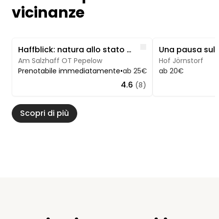
vicinanze
Image 1 of 5
Image 1 of 5
Like
Haffblick: natura allo stato puro sul Salzhaff
Am Salzhaff OT Pepelow
Hof Jörnstorf
Prenotabile immediatamente
•
ab 25€
ab 20€
4.6
(8)
Scopri di più