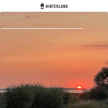
Hinterland
Indietro
Accedi
Registro
Diventare Host
Piazzole
Alloggi
Pianificazione viaggio