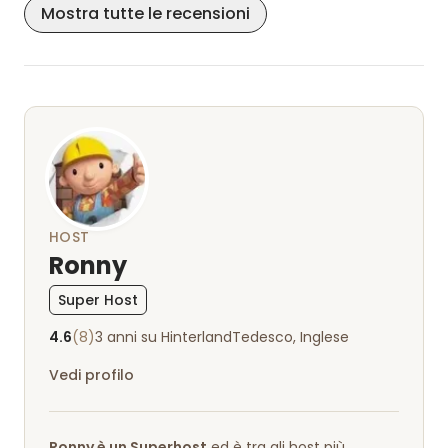
Mostra tutte le recensioni
HOST
Ronny
Super Host
4.6
(8)
3 anni su Hinterland
Tedesco, Inglese
Vedi profilo
Ronny è un Superhost
ed è tra gli host più