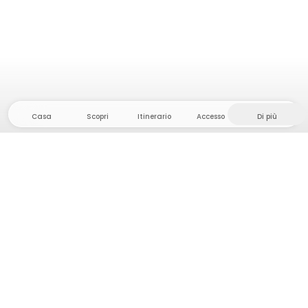
Casa
Scopri
Itinerario
Accesso
Di più
Dirigetevi verso il hinterland, dove la libertà e
l'avventura sono di casa! Qui troverete oltre 5000
tende e piazzole private in luoghi appartati per la
vostra prossima avventura all'aperto.
App Store
Google Play Store