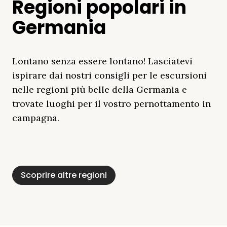
Regioni popolari in
Germania
Lontano senza essere lontano! Lasciatevi
ispirare dai nostri consigli per le escursioni
nelle regioni più belle della Germania e
trovate luoghi per il vostro pernottamento in
campagna.
Distretto Dei Laghi
Mar Baltico
Baviera
Schleswig-
Foresta Nera
Alpi
Del Meclemburgo
Holstein
Scoprire altre regioni