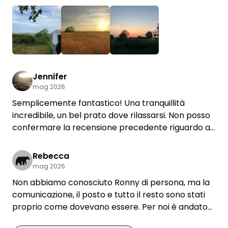
tramonti fantastici e pochissime zanzare.
+1
Jennifer
mag 2026
Semplicemente fantastico! Una tranquillità
incredibile, un bel prato dove rilassarsi. Non posso
confermare la recensione precedente riguardo al
proprietario e al cane: ci sono stata anch’io con
due cani; il mio dobermann non è certo il più
Rebecca
socievole del mondo, ma è andato tutto benissimo.
mag 2026
Il proprietario è stato gentilissimo e abbiamo visto
Non abbiamo conosciuto Ronny di persona, ma la
solo di sfuggita il suo fox terrier anziano. Tornerò
comunicazione, il posto e tutto il resto sono stati
sicuramente.
proprio come dovevano essere. Per noi è andato
tutto alla perfezione. Ci torneremmo volentieri 😊