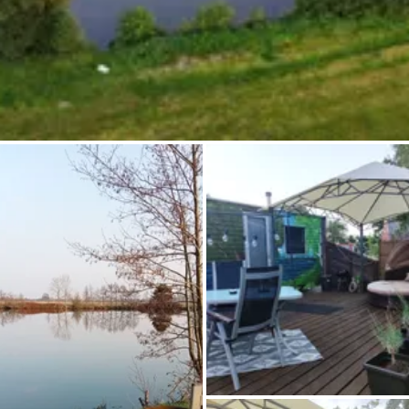
Chiedi a Howdy
Ispirazione fotografica
Suggerimenti e ispirazione
Storie dall'Hinterland
Buoni
Chi siamo
Negozio
Contatti
Select language