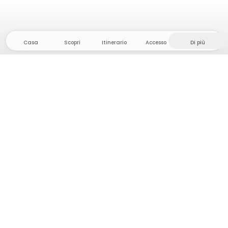
Casa
Scopri
Itinerario
Accesso
Di più
Dirigetevi verso il hinterland, dove la libertà e
l'avventura sono di casa! Qui troverete oltre 5000
tende e piazzole private in luoghi appartati per la
vostra prossima avventura all'aperto.
App Store
Google Play Store
Campi e cabine
Pianificazione viaggio
Chiedi a Howdy
Ispirazione fotografica