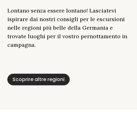
Lontano senza essere lontano! Lasciatevi
ispirare dai nostri consigli per le escursioni
nelle regioni più belle della Germania e
trovate luoghi per il vostro pernottamento in
campagna.
Distretto Dei Laghi
Mar Baltico
Baviera
Schleswig-
Foresta Nera
Alpi
Del Meclemburgo
Holstein
Scoprire altre regioni