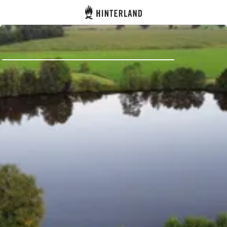
Hinterland
Indietro
Accedi
Registro
Diventare Host
Piazzole
Alloggi
Pianificazione viaggio