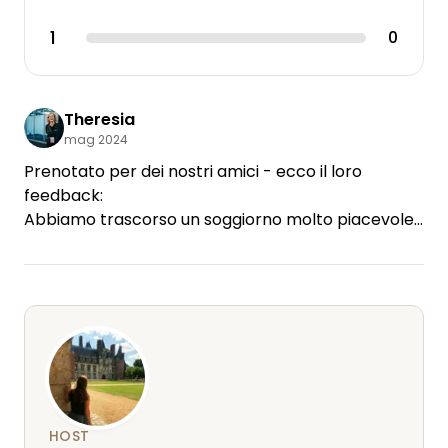
1
0
Theresia
mag 2024
Prenotato per dei nostri amici - ecco il loro
feedback:
Abbiamo trascorso un soggiorno molto piacevole
nel cottage di Vanessa, arredato con cura, dove
non mancava nulla. Un posto meraviglioso per
staccare la spina in mezzo alla natura e godersi il
bellissimo paesaggio della Frisia orientale. Un
posto speciale, una padrona di casa
particolarmente gentile - ci siamo sentiti molto a
nostro agio.
HOST