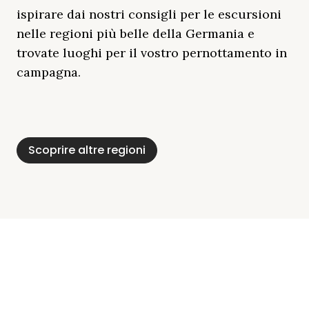
ispirare dai nostri consigli per le escursioni
nelle regioni più belle della Germania e
trovate luoghi per il vostro pernottamento in
campagna.
Distretto Dei Laghi
Mar Baltico
Baviera
Schleswig-
Foresta Nera
Alpi
Del Meclemburgo
Holstein
Scoprire altre regioni