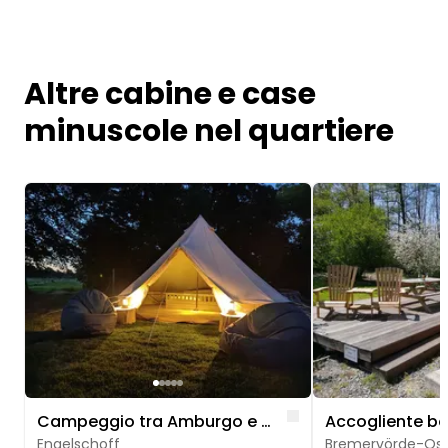
Altre cabine e case
minuscole nel quartiere
Image 1 of 5
Image 1 of 5
Like
Campeggio tra Amburgo e Cuxhaven in una fattoria biologica
Engelschoff
Bremervörde-Ost