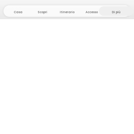
Casa
Scopri
Itinerario
Accesso
Di più
Dirigetevi verso il hinterland, dove la libertà e
l'avventura sono di casa! Qui troverete oltre 5000
tende e piazzole private in luoghi appartati per la
vostra prossima avventura all'aperto.
App Store
Google Play Store
Campi e cabine
Pianificazione viaggio
Chiedi a Howdy
Ispirazione fotografica
Diventa un Host
Aggiornamenti della piattaforma