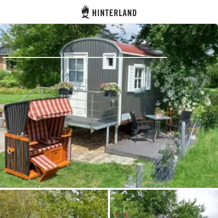
Hinterland
Indietro
Accedi
Registro
Diventare Host
Piazzole
Alloggi
Pianificazione viaggio