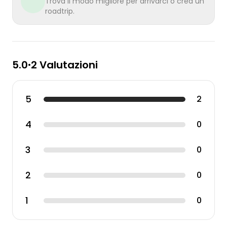
Trova il modo migliore per arrivarci o crea un
roadtrip.
5.0
2 Valutazioni
•
5
2
4
0
3
0
2
0
1
0