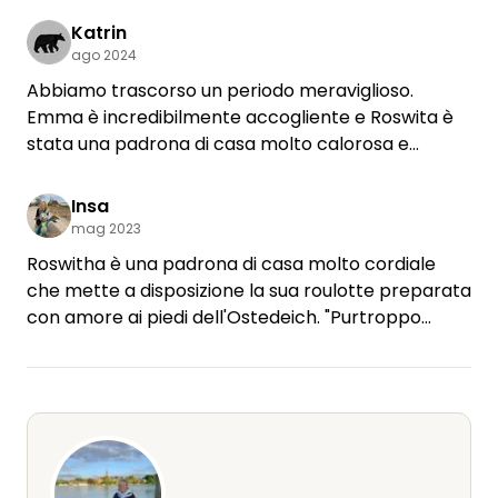
Katrin
ago 2024
Abbiamo trascorso un periodo meraviglioso.
Emma è incredibilmente accogliente e Roswita è
stata una padrona di casa molto calorosa e
disponibile! Ci piacerebbe tornare!
Insa
mag 2023
Roswitha è una padrona di casa molto cordiale
che mette a disposizione la sua roulotte preparata
con amore ai piedi dell'Ostedeich. "Purtroppo
siamo stati lì solo per una notte, ma ci è piaciuto
molto. La zona è molto bella e invita a tornare. E
poi sicuramente soggiorneremmo di nuovo nella
"Emma"!