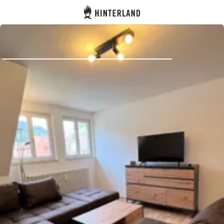
Hinterland
Indietro
Accedi
Registro
Diventare Host
Piazzole
Alloggi
Pianificazione viaggio