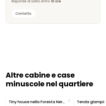
Risponde di solito entro
10 ore
Contatto
Altre cabine e case
minuscole nel quartiere
Image 1 of 5
Image 1 of 5
Like
Tiny house nella Foresta Nera con vasca idromassaggio e sauna