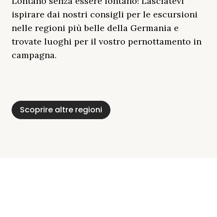
Lontano senza essere lontano! Lasciatevi
ispirare dai nostri consigli per le escursioni
nelle regioni più belle della Germania e
trovate luoghi per il vostro pernottamento in
campagna.
Distretto Dei Laghi
Mar Baltico
Baviera
Schleswig-
Foresta Nera
Alpi
Del Meclemburgo
Holstein
Scoprire altre regioni