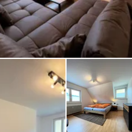
Chiedi a Howdy
Ispirazione fotografica
Suggerimenti e ispirazione
Storie dall'Hinterland
Buoni
Chi siamo
Negozio
Contatti
Select language