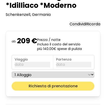
*Idilliaco *Moderno
Schenkenzell
, Germania
Condividi
Ricorda
209 €
Prezzo / notte
ab
incluso il costo del servizio
più 140.00€ spese di pulizia
Viaggio
Partenza
data
data
agosto 2026
Il pros
Richiesta di prenotazione
lun
mar
mer
gio
ven
sab
dom
01
02
03
04
05
06
07
08
09