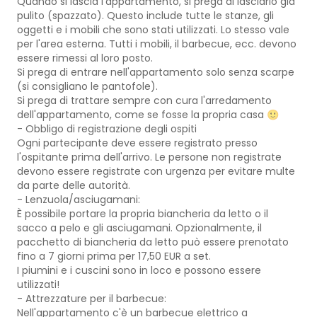
Quando si lascia l'appartamento, si prega di lasciarlo già
pulito (spazzato). Questo include tutte le stanze, gli
oggetti e i mobili che sono stati utilizzati. Lo stesso vale
per l'area esterna. Tutti i mobili, il barbecue, ecc. devono
essere rimessi al loro posto.
Si prega di entrare nell'appartamento solo senza scarpe
(si consigliano le pantofole).
Si prega di trattare sempre con cura l'arredamento
dell'appartamento, come se fosse la propria casa 🙂
- Obbligo di registrazione degli ospiti
Ogni partecipante deve essere registrato presso
l'ospitante prima dell'arrivo. Le persone non registrate
devono essere registrate con urgenza per evitare multe
da parte delle autorità.
- Lenzuola/asciugamani:
È possibile portare la propria biancheria da letto o il
sacco a pelo e gli asciugamani. Opzionalmente, il
pacchetto di biancheria da letto può essere prenotato
fino a 7 giorni prima per 17,50 EUR a set.
I piumini e i cuscini sono in loco e possono essere
utilizzati!
- Attrezzature per il barbecue:
Nell'appartamento c'è un barbecue elettrico a