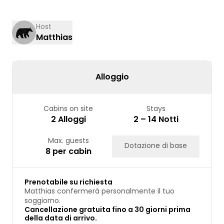
10
11
12
13
14
15
16
17
18
19
20
21
22
23
Host
Matthias
24
25
26
27
28
29
30
31
Alloggio
Cabins on site
Stays
2 Alloggi
2 – 14 Notti
Max. guests
Dotazione di base
8 per cabin
Prenotabile su richiesta
Matthias confermerà personalmente il tuo
soggiorno.
Cancellazione gratuita fino a 30 giorni prima
della data di arrivo.