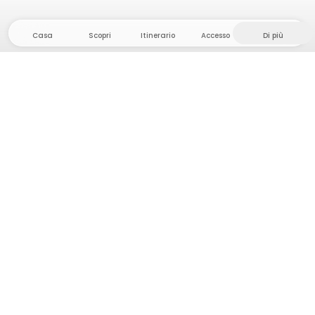
Casa
Scopri
Itinerario
Accesso
Di più
Dirigetevi verso il hinterland, dove la libertà e
l'avventura sono di casa! Qui troverete oltre 5000
tende e piazzole private in luoghi appartati per la
vostra prossima avventura all'aperto.
App Store
Google Play Store
Campi e cabine
Pianificazione viaggio
Chiedi a Howdy
Ispirazione fotografica
Diventa un Host