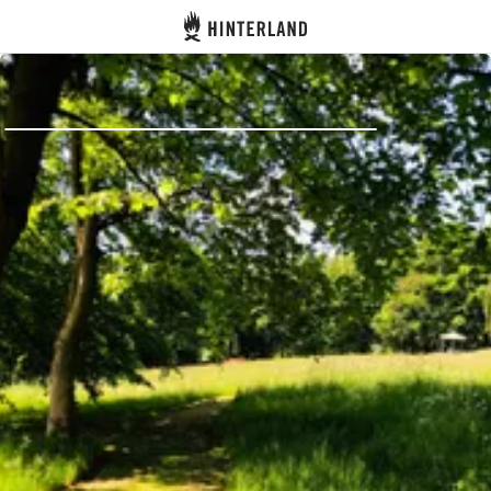
Hinterland
Indietro
Accedi
Registro
Diventare Host
Piazzole
Alloggi
Pianificazione viaggio