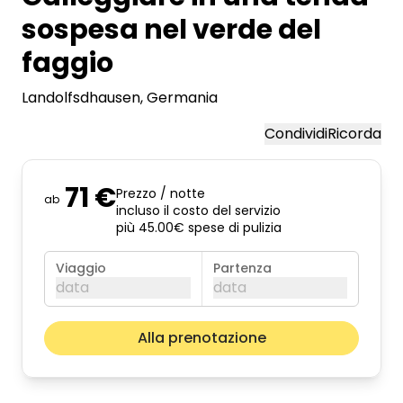
sospesa nel verde del
faggio
Landolfsdhausen
, Germania
Condividi
Ricorda
71 €
Prezzo / notte
ab
incluso il costo del servizio
più 45.00€ spese di pulizia
Viaggio
Partenza
data
data
agosto 2026
Il pros
Alla prenotazione
lun
mar
mer
gio
ven
sab
dom
01
02