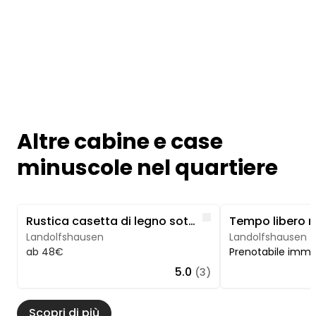
Altre cabine e case
minuscole nel quartiere
Image 1 of 5
Image 1 of 4
Like
Rustica casetta di legno sotto i faggi nel sud della Bassa Sassonia
Landolfshausen
Landolfshausen
ab 48€
Prenotabile imm
5.0
(3)
Scopri di più