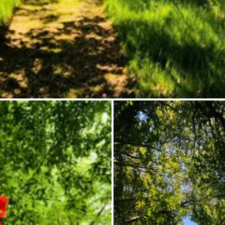
Chiedi a Howdy
Ispirazione fotografica
Suggerimenti e ispirazione
Storie dall'Hinterland
Buoni
Chi siamo
Negozio
Contatti
Select language