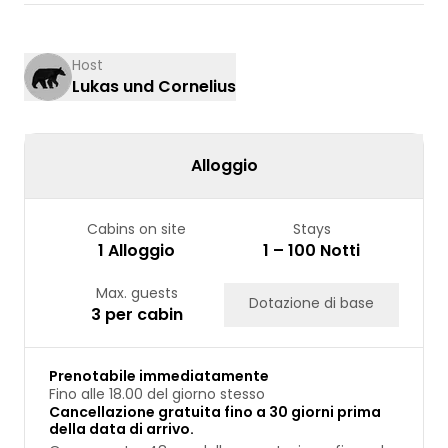
03
04
05
06
07
08
09
10
11
12
13
14
15
16
Host
Lukas und Cornelius
17
18
19
20
21
22
23
24
25
26
27
28
29
30
31
Alloggio
Cabins on site
Stays
1 Alloggio
1 – 100 Notti
Max. guests
Dotazione di base
3 per cabin
Prenotabile immediatamente
Fino alle 18.00 del giorno stesso
Cancellazione gratuita fino a 30 giorni prima
della data di arrivo.