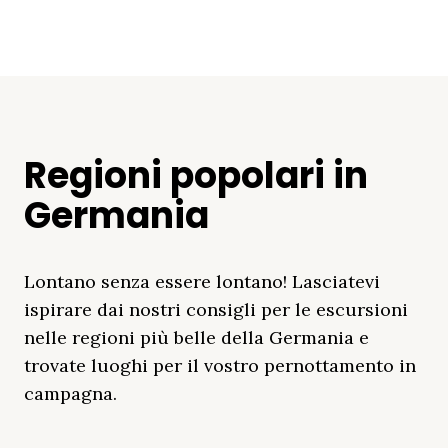
Regioni popolari in
Germania
Lontano senza essere lontano! Lasciatevi
ispirare dai nostri consigli per le escursioni
nelle regioni più belle della Germania e
trovate luoghi per il vostro pernottamento in
campagna.
Distretto Dei Laghi
Mar Baltico
Baviera
Schleswig-