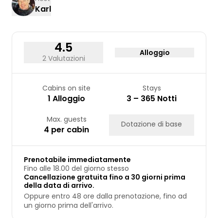
Karl
17
18
19
20
21
22
23
24
25
26
27
28
29
30
31
4.5
Alloggio
2 Valutazioni
Cabins on site
Stays
1 Alloggio
3 – 365 Notti
Max. guests
Dotazione di base
4 per cabin
Prenotabile immediatamente
Fino alle 18.00 del giorno stesso
Cancellazione gratuita fino a 30 giorni prima
della data di arrivo.
Oppure entro 48 ore dalla prenotazione, fino ad
un giorno prima dell'arrivo.