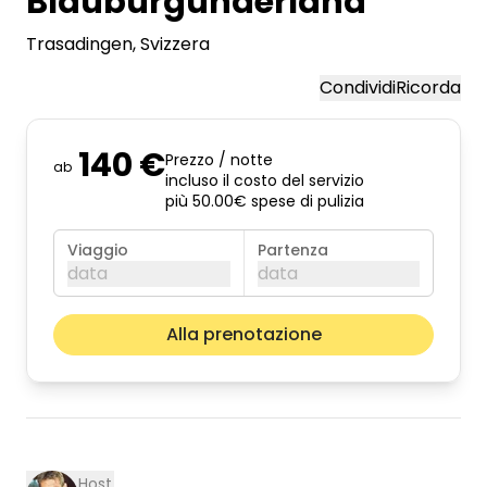
Blauburgunderland
Trasadingen
, Svizzera
Condividi
Ricorda
140 €
Prezzo / notte
ab
incluso il costo del servizio
più 50.00€ spese di pulizia
Viaggio
Partenza
data
data
agosto 2026
Il pros
Alla prenotazione
lun
mar
mer
gio
ven
sab
dom
01
02
03
04
05
06
07
08
09
10
11
12
13
14
15
16
Host