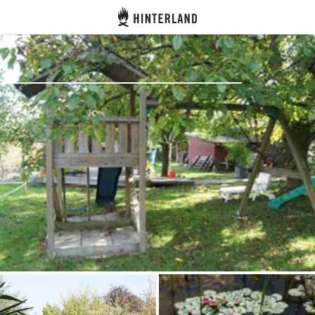
Hinterland
Indietro
Accedi
Registro
Diventare Host
Piazzole
Alloggi
Pianificazione viaggio