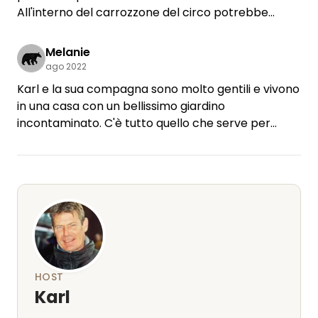
All'interno del carrozzone del circo potrebbe
essere un po' più pulito. Dato che ci si trova in
mezzo alla natura, però, qualche ragno fa
Melanie
semplicemente parte del gioco :-)
ago 2022
Il laghetto con le ninfee, la terrazza e l'area
Karl e la sua compagna sono molto gentili e vivono
barbecue sono meravigliosi.
in una casa con un bellissimo giardino
Qualche cuscino per le sedie e qualche dettaglio
incontaminato. C'è tutto quello che serve per
curato renderebbero il tutto ancora più
qualche giorno. Torneremo sicuramente la
accogliente. Ci è piaciuto molto e consigliamo
prossima estate.
vivamente la roulotte da circo.
HOST
Karl