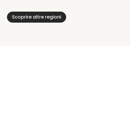
Foresta Nera
Alpi
Del Meclemburgo
Holstein
Scoprire altre regioni